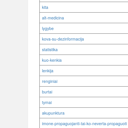
kita
alt-medicina
lygybe
kova-su-dezinformacija
statistika
kuo-kenkia
lenkija
renginiai
burtai
tymai
akupunktura
imone-propaguojanti-tai-ko-neverta-propaguoti