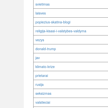
svietimas
laisves
popiezius-skatina-blogi
religija-kisasi-i-valstybes-valdyma
vezys
donald-trump
jav
klimato-krize
prietarai
rusija
seksizmas
valstieciai