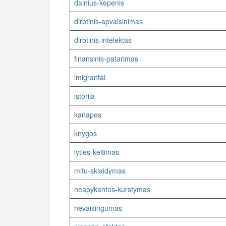
dainius-kepenis
dirbtinis-apvaisinimas
dirbtinis-intelektas
finansinis-patarimas
imigrantai
istorija
kanapes
knygos
lyties-keitimas
mitu-sklaidymas
neapykantos-kurstymas
nevaisingumas