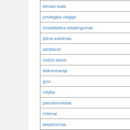
klimato-kaita
privilegijos-religijai
ziniasklaidos-atsakingumas
lytinis-svietimas
sarlatanai
zodzio-laisve
diskriminacija
gmo
mityba
pseudomokslas
rinkimai
skepticizmas