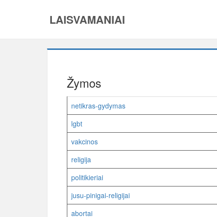
LAISVAMANIAI
Žymos
netikras-gydymas
lgbt
vakcinos
religija
politikieriai
jusu-pinigai-religijai
abortai