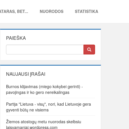
TARAS, BET...
NUORODOS
STATISTIKA
PAIEŠKA
NAUJAUSI ĮRAŠAI
Burnos klijavimas (miego kokybei gerinti) -
pavojingas ir ko gero nereikalingas
Partija "Lietuva - visų", nori, kad Lietuvoje gera
gyventi būtų ne visiems
Žiemos atostogų metu nuorodas skelbsiu
laisvamaniai.wordpress.com