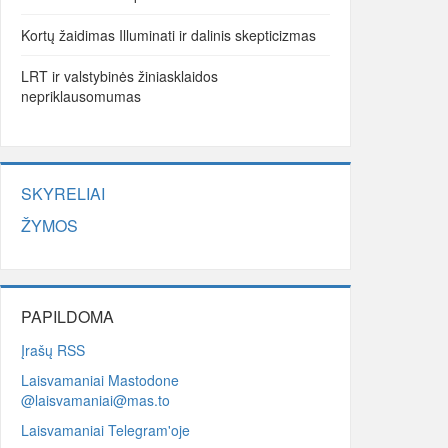
Kortų žaidimas Illuminati ir dalinis skepticizmas
LRT ir valstybinės žiniasklaidos
nepriklausomumas
SKYRELIAI
ŽYMOS
PAPILDOMA
Įrašų RSS
Laisvamaniai Mastodone
@laisvamaniai@mas.to
Laisvamaniai Telegram'oje