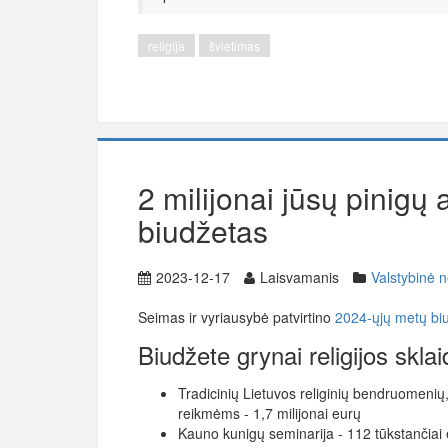
religija
švietimas
2 milijonai jūsų pinigų a
biudžetas
2023-12-17
Laisvamanis
Valstybinė n
Seimas ir vyriausybė patvirtino
2024-ųjų metų bi
Biudžete grynai religijos sklai
Tradicinių Lietuvos religinių bendruomenių,
reikmėms - 1,7 milijonai eurų
Kauno kunigų seminarija - 112 tūkstančiai