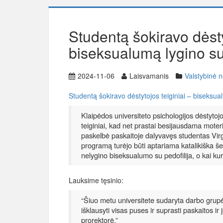
Studentą šokiravo dėsty
biseksualumą lygino su
2024-11-06
Laisvamanis
Valstybinė n
Studentą šokiravo dėstytojos teiginiai – biseksua
Klaipėdos universiteto psichologijos dėstytoj
teiginiai, kad net prastai besijausdama moteris
paskelbė paskaitoje dalyvavęs studentas Virgi
programą turėjo būti aptariama katalikiška 
nelygino biseksualumo su pedofilija, o kai kur
Lauksime tęsinio:
“Šiuo metu universitete sudaryta darbo grupė,
išklausyti visas puses ir suprasti paskaitos ir
prorektorė.”