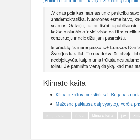
„Politinio neutralumo“ pavojai: žurnalistų slopini
„Vienas politikas man atsiuntė paskelbti sav
antidemokratiška. Nuomonės esmė buvo, kad 
scamas. Galvoju, ne, aš tikrai nepublikuosiu
kažką atsiunčiate ir visi viską be filtro pub
cenzūruoju ir neleidžiu jam pasireikšti.
Iš pradžių jis mane paskundė Europos Komisi
Švedijos karaliui. Tie neadekvatūs atvejai la
neobjektyvūs, kaip mums trūksta neutralumo,
toliau. Jie pamiršta vieną dalyką, kad mes a
Klimato kaita
Klimato kaitos mokslininkai: Roganas nuolat
Mažesnė paklausa dalį vystytojų verčia pris
religijos žala
rusija
klimato kaita
jav
žin