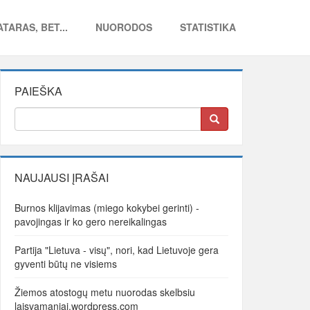
TARAS, BET...
NUORODOS
STATISTIKA
PAIEŠKA
NAUJAUSI ĮRAŠAI
Burnos klijavimas (miego kokybei gerinti) -
pavojingas ir ko gero nereikalingas
Partija "Lietuva - visų", nori, kad Lietuvoje gera
gyventi būtų ne visiems
Žiemos atostogų metu nuorodas skelbsiu
laisvamaniai.wordpress.com