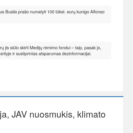
s Busila prašo numatyti 100 tūkst. eurų kunigo Alfonso
 jis siūlo skirti Medijų rėmimo fondui – taip, pasak jo,
s srityje ir sustiprintas atsparumas dezinformacijai.
ja, JAV nuosmukis, klimato