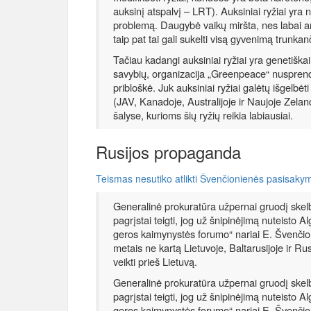
auksinį atspalvį – LRT). Auksiniai ryžiai yra 
problemą. Daugybė vaikų miršta, nes labai
taip pat tai gali sukelti visą gyvenimą trunkan
Tačiau kadangi auksiniai ryžiai yra genetiškai
savybių, organizacija „Greenpeace“ nusprendė a
pribloškė. Juk auksiniai ryžiai galėtų išgelbėti
(JAV, Kanadoje, Australijoje ir Naujoje Zelandi
šalyse, kurioms šių ryžių reikia labiausiai.
Rusijos propaganda
Teismas nesutiko atlikti Švenčionienės pasisakym
Generalinė prokuratūra užpernai gruodį skelbė
pagrįstai teigti, jog už šnipinėjimą nuteisto Al
geros kaimynystės forumo“ nariai E. Švenčion
metais ne kartą Lietuvoje, Baltarusijoje ir Rus
veikti prieš Lietuvą.
Generalinė prokuratūra užpernai gruodį skelbė
pagrįstai teigti, jog už šnipinėjimą nuteisto Al
geros kaimynystės forumo“ nariai E. Švenčion