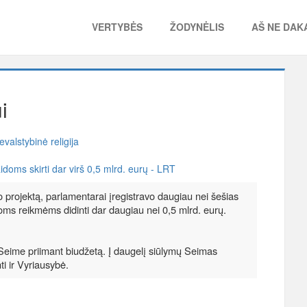
VERTYBĖS
ŽODYNĖLIS
AŠ NE DAKA
i
evalstybinė religija
idoms skirti dar virš 0,5 mlrd. eurų - LRT
 projektą, parlamentarai įregistravo daugiau nei šešias
rioms reikmėms didinti dar daugiau nei 0,5 mlrd. eurų.
Seime priimant biudžetą. Į daugelį siūlymų Seimas
ti ir Vyriausybė.