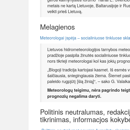
metais ne kartą Lietuvoje, Baltarusijoje ir Rus
veikti prieš Lietuvą.
Melagienos
Meteorologai įspėja – socialiniuose tinkluose sk
Lietuvos hidrometeorologijos tarnybos meteo
pradžioje pasipila žinutės socialiniuose tinkl
nors tikrieji meteorologai kol kas jokių progn
„Blogoji tradicija kartojasi kasmet. Iš esmės
šalčiausia, sniegingiausia žiema. Šiemet pasi
paleido rugpjūtį [šią žinią]“, – sako G. Valaika
Meteorologų teigimu, nėra pagrindo teigti,
prognozių negalima daryti.
Politinis neutralumas, redakc
tikrinimas, informacjos kokyb