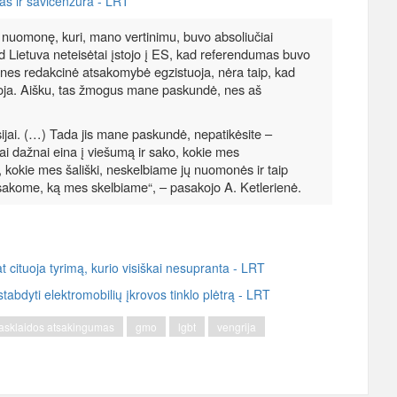
mas ir savicenzūra - LRT
o nuomonę, kuri, mano vertinimu, buvo absoliučiai
Lietuva neteisėtai įstojo į ES, kad referendumas buvo
, nes redakcinė atsakomybė egzistuoja, nėra taip, kad
likuoja. Aišku, tas žmogus mane paskundė, nes aš
jai. (…) Tada jis mane paskundė, nepatikėsite –
bai dažnai eina į viešumą ir sako, kokie mes
 kokie mes šališki, neskelbiame jų nuomonės ir taip
tsakome, ką mes skelbiame“, – pasakojo A. Ketlerienė.
 cituoja tyrimą, kurio visiškai nesupranta - LRT
tabdyti elektromobilių įkrovos tinklo plėtrą - LRT
iasklaidos atsakingumas
gmo
lgbt
vengrija