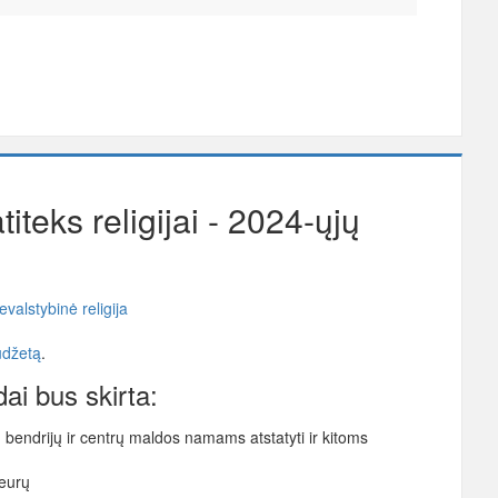
titeks religijai - 2024-ųjų
evalstybinė religija
udžetą
.
dai bus skirta:
 bendrijų ir centrų maldos namams atstatyti ir kitoms
 eurų