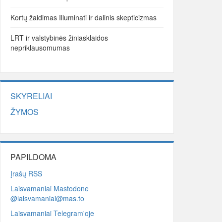
Kortų žaidimas Illuminati ir dalinis skepticizmas
LRT ir valstybinės žiniasklaidos
nepriklausomumas
SKYRELIAI
ŽYMOS
PAPILDOMA
Įrašų RSS
Laisvamaniai Mastodone
@laisvamaniai@mas.to
Laisvamaniai Telegram'oje