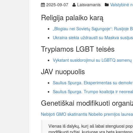
2025-09-07
Laisvamanis
Valstybinė n
Religija palaiko karą
„Blogiau nei Sovietų Sąjungoje“: Rusijoje B
Ukraina siekia uždrausti su Maskva susiju
Trypiamos LGBT teisės
Vykstant susidorojimui su LGBTQ asmenų te
JAV nuopuolis
Saulius Spurga. Eksperimentas su demokrati
Saulius Spurga. Trumpo koalicija ir neorea
Genetiškai modifikuoti organ
Nebijoti GMO skatinantis Nobelio premijos laur
Vienas iš dalykų, kurį aš labai stengiuosi popu
modifikuoti ryžiai, kuriuose yra beta karoten