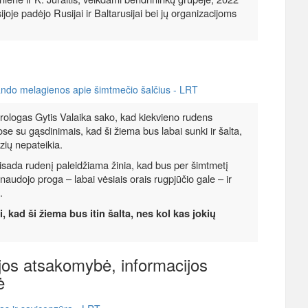
ijoje padėjo Rusijai ir Baltarusijai bei jų organizacijoms
lando melagienos apie šimtmečio šalčius - LRT
rologas Gytis Valaika sako, kad kiekvieno rudens
uose su gąsdinimais, kad ši žiema bus labai sunki ir šalta,
ozių nepateikia.
 visada rudenį paleidžiama žinia, kad bus per šimtmetį
naudojo proga – labai vėsiais orais rugpjūčio gale – ir
.
 kad ši žiema bus itin šalta, nes kol kas jokių
ijos atsakomybė, informacijos
ė