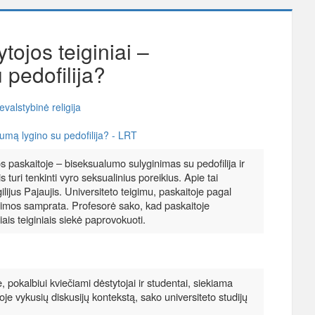
tojos teiginiai –
 pedofilija?
evalstybinė religija
lumą lygino su pedofilija? - LRT
os paskaitoje – biseksualumo sulyginimas su pedofilija ir
 turi tenkinti vyro seksualinius poreikius. Apie tai
lijus Pajaujis. Universiteto teigimu, paskaitoje pagal
šeimos samprata. Profesorė sako, kad paskaitoje
iais teiginiais siekė paprovokuoti.
 pokalbiui kviečiami dėstytojai ir studentai, siekiama
 joje vykusių diskusijų kontekstą, sako universiteto studijų