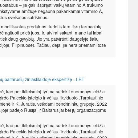
nuostabūs – jie gali išspręsti vaikų vitamino A trūkumo
 ankstyvame amžiuje negauna pakankamai vitamino A,
čius sveikatos sutrikimus.
 modifikuotas produktas, turintis tam tikrų farmacinių
gituoti prieš juos. Ir, atvirai sakant, mane tai labai
 tiek daug gyvybių. Jie yra patvirtinti daugelyje šalių
joje, Filipinuose). Tačiau, deja, jie nėra prieinami tose
ų baltarusių žiniasklaidoje ekspertizę - LRT
, kad per ikiteisminį tyrimą surinkti duomenys leidžia
girdo Paleckio įsteigto ir vėliau likviduoto „Tarptautinio
ienė ir K. Juraitis, veikdami bendrininkų grupėje, 2022
ijoje padėjo Rusijai ir Baltarusijai bei jų organizacijoms
, kad per ikiteisminį tyrimą surinkti duomenys leidžia
girdo Paleckio įsteigto ir vėliau likviduoto „Tarptautinio
ienė ir K. Juraitis, veikdami bendrininkų grupėje, 2022