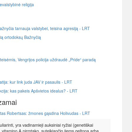
evalstybinė religija
ažnyčia tarnauja valstybei, teisina agresiją - LRT
sią ortodoksų Bažnyčią
isėmis, Vengrijos policija uždraudė „Pride“ paradą
ja: kur link juda JAV ir pasaulis - LRT
kcija: kas pakeis Apšvietos idealus? - LRT
izamai
eatas Robertsas: žmones gąsdina Holivudas - LRT
liarinti, yra vadinamieji auksiniai ryžiai (genetiškai
o, vitamino A pirmtako, suteikiančio jiems geltoną arba