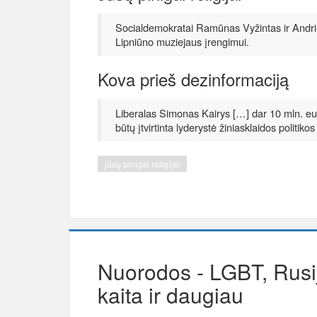
Socialdemokratai Ramūnas Vyžintas ir Andriu
Lipniūno muziejaus įrengimui.
Kova prieš dezinformaciją
Liberalas Simonas Kairys […] dar 10 mln. eurų
būtų įtvirtinta lyderystė žiniasklaidos politiko
jūsų pinigai religijai
Nuorodos - LGBT, Rusi
kaita ir daugiau