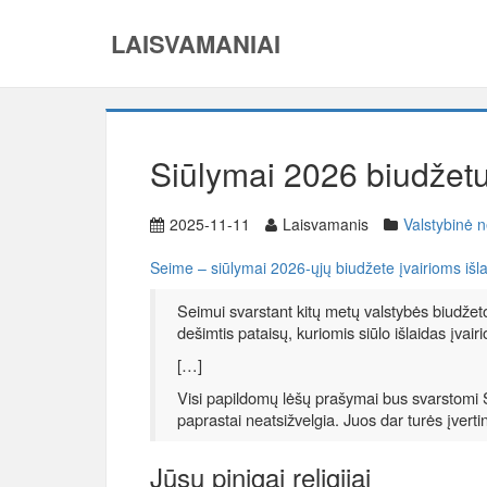
LAISVAMANIAI
Siūlymai 2026 biudžetu
2025-11-11
Laisvamanis
Valstybinė n
Seime – siūlymai 2026-ųjų biudžete įvairioms išla
Seimui svarstant kitų metų valstybės biudžeto
dešimtis pataisų, kuriomis siūlo išlaidas įvai
[…]
Visi papildomų lėšų prašymai bus svarstomi 
paprastai neatsižvelgia. Juos dar turės įvertin
Jūsų pinigai religijai