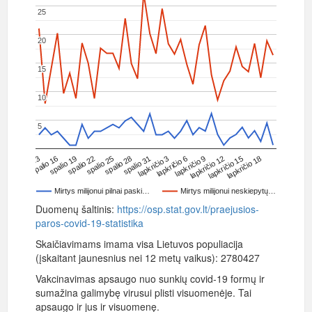
25
25
20
20
15
15
10
10
5
5
spalio 31
spalio 25
spalio 19
spalio 13
lapkričio 15
lapkričio 9
lapkričio 3
spalio 28
spalio 22
spalio 16
lapkričio 18
lapkričio 12
lapkričio 6
Mirtys milijonui pilnai paski…
Mirtys milijonui neskiepytų…
Duomenų šaltinis:
https://osp.stat.gov.lt/praejusios-
paros-covid-19-statistika
Skaičiavimams imama visa Lietuvos populiacija
(įskaitant jaunesnius nei 12 metų vaikus):
2780427
Vakcinavimas apsaugo nuo sunkių covid-19 formų ir
sumažina galimybę virusui plisti visuomenėje. Tai
apsaugo ir jus ir visuomenę.