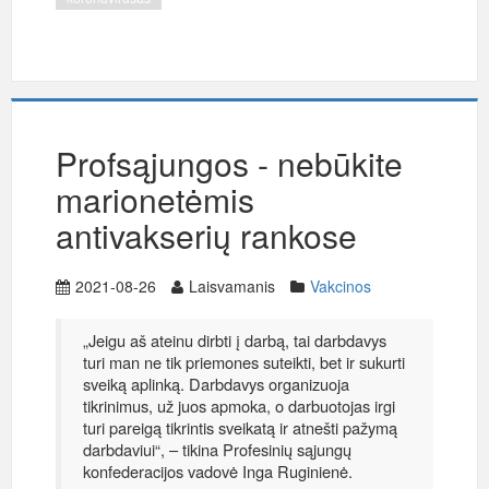
Profsąjungos - nebūkite
marionetėmis
antivakserių rankose
2021-08-26
Laisvamanis
Vakcinos
„Jeigu aš ateinu dirbti į darbą, tai darbdavys
turi man ne tik priemones suteikti, bet ir sukurti
sveiką aplinką. Darbdavys organizuoja
tikrinimus, už juos apmoka, o darbuotojas irgi
turi pareigą tikrintis sveikatą ir atnešti pažymą
darbdaviui“, – tikina Profesinių sąjungų
konfederacijos vadovė Inga Ruginienė.