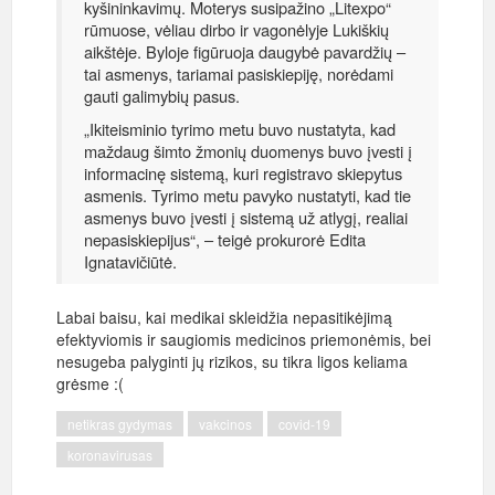
kyšininkavimų. Moterys susipažino „Litexpo“
rūmuose, vėliau dirbo ir vagonėlyje Lukiškių
aikštėje. Byloje figūruoja daugybė pavardžių –
tai asmenys, tariamai pasiskiepiję, norėdami
gauti galimybių pasus.
„Ikiteisminio tyrimo metu buvo nustatyta, kad
maždaug šimto žmonių duomenys buvo įvesti į
informacinę sistemą, kuri registravo skiepytus
asmenis. Tyrimo metu pavyko nustatyti, kad tie
asmenys buvo įvesti į sistemą už atlygį, realiai
nepasiskiepijus“, – teigė prokurorė Edita
Ignatavičiūtė.
Labai baisu, kai medikai skleidžia nepasitikėjimą
efektyviomis ir saugiomis medicinos priemonėmis, bei
nesugeba palyginti jų rizikos, su tikra ligos keliama
grėsme :(
netikras gydymas
vakcinos
covid-19
koronavirusas