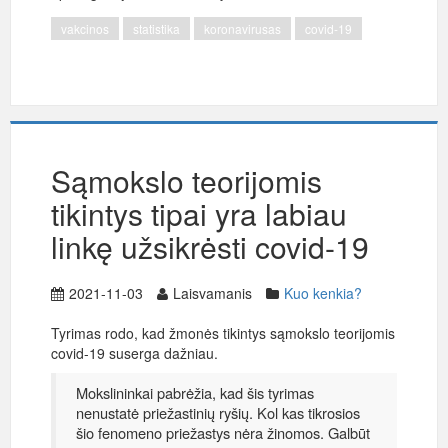
vakcinos
statistika
koronavirusas
covid-19
Sąmokslo teorijomis
tikintys tipai yra labiau
linkę užsikrėsti covid-19
2021-11-03
Laisvamanis
Kuo kenkia?
Tyrimas rodo, kad žmonės tikintys sąmokslo teorijomis
covid-19 suserga dažniau.
Mokslininkai pabrėžia, kad šis tyrimas
nenustatė priežastinių ryšių. Kol kas tikrosios
šio fenomeno priežastys nėra žinomos. Galbūt