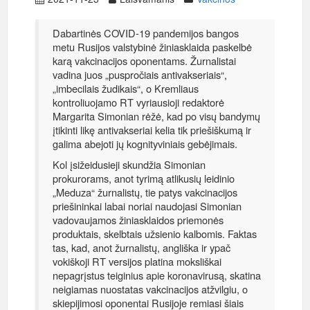
Dabartinės COVID-19 pandemijos bangos
metu Rusijos valstybinė žiniasklaida paskelbė
karą vakcinacijos oponentams. Žurnalistai
vadina juos „puspročiais antivakseriais“,
„imbecilais žudikais“, o Kremliaus
kontroliuojamo RT vyriausioji redaktorė
Margarita Simonian rėžė, kad po visų bandymų
įtikinti likę antivakseriai kelia tik priešiškumą ir
galima abejoti jų kognityviniais gebėjimais.
Kol įsižeidusieji skundžia Simonian
prokurorams, anot tyrimą atlikusių leidinio
„Meduza“ žurnalistų, tie patys vakcinacijos
priešininkai labai noriai naudojasi Simonian
vadovaujamos žiniasklaidos priemonės
produktais, skelbtais užsienio kalbomis. Faktas
tas, kad, anot žurnalistų, angliška ir ypač
vokiškoji RT versijos platina moksliškai
nepagrįstus teiginius apie koronavirusą, skatina
neigiamas nuostatas vakcinacijos atžvilgiu, o
skiepijimosi oponentai Rusijoje remiasi šiais