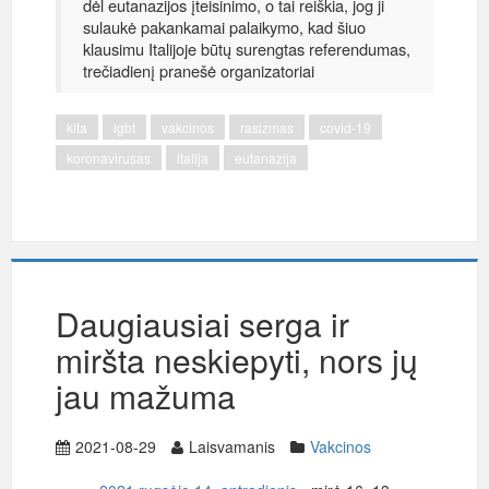
dėl eutanazijos įteisinimo, o tai reiškia, jog ji
sulaukė pakankamai palaikymo, kad šiuo
klausimu Italijoje būtų surengtas referendumas,
trečiadienį pranešė organizatoriai
kita
lgbt
vakcinos
rasizmas
covid-19
koronavirusas
italija
eutanazija
Daugiausiai serga ir
miršta neskiepyti, nors jų
jau mažuma
2021-08-29
Laisvamanis
Vakcinos