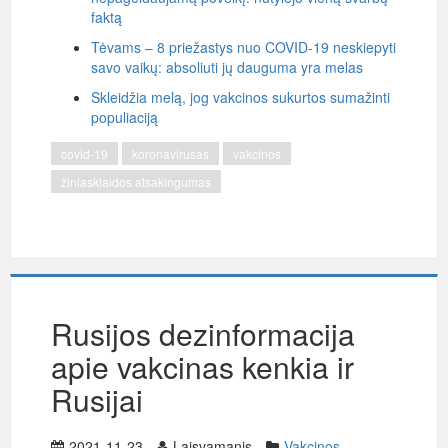
faktą
Tėvams – 8 priežastys nuo COVID-19 neskiepyti
savo vaikų: absoliuti jų dauguma yra melas
Skleidžia melą, jog vakcinos sukurtos sumažinti
populiaciją
covid-19
koronavirusas
vakcinos
žiniasklaidos atsakingumas
Rusijos dezinformacija
apie vakcinas kenkia ir
Rusijai
2021-11-23
Laisvamanis
Vakcinos