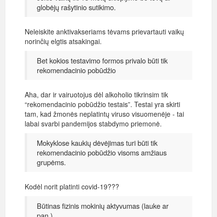
globėjų rašytinio sutikimo.
Neleiskite anktivakseriams tėvams prievartauti vaikų
norinčių elgtis atsakingai.
Bet kokios testavimo formos privalo būti tik
rekomendacinio pobūdžio
Aha, dar ir vairuotojus dėl alkoholio tikrinsim tik
“rekomendacinio pobūdžio testais”. Testai yra skirti
tam, kad žmonės neplatintų viruso visuomenėje - tai
labai svarbi pandemijos stabdymo priemonė.
Mokyklose kaukių dėvėjimas turi būti tik
rekomendacinio pobūdžio visoms amžiaus
grupėms.
Kodėl norit platinti covid-19???
Būtinas fizinis mokinių aktyvumas (lauke ar
pan.)