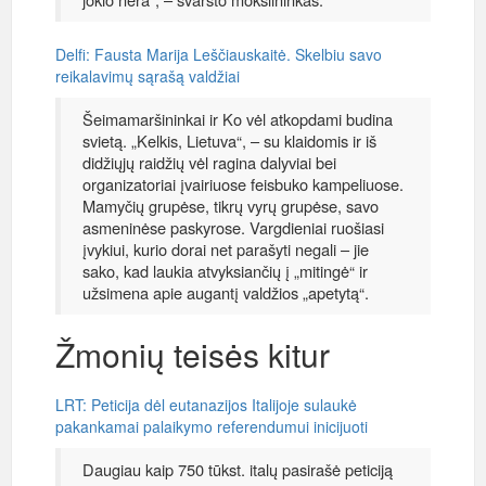
Delfi: Fausta Marija Leščiauskaitė. Skelbiu savo
reikalavimų sąrašą valdžiai
Šeimamaršininkai ir Ko vėl atkopdami budina
svietą. „Kelkis, Lietuva“, – su klaidomis ir iš
didžiųjų raidžių vėl ragina dalyviai bei
organizatoriai įvairiuose feisbuko kampeliuose.
Mamyčių grupėse, tikrų vyrų grupėse, savo
asmeninėse paskyrose. Vargdieniai ruošiasi
įvykiui, kurio dorai net parašyti negali – jie
sako, kad laukia atvyksiančių į „mitingė“ ir
užsimena apie augantį valdžios „apetytą“.
Žmonių teisės kitur
LRT: Peticija dėl eutanazijos Italijoje sulaukė
pakankamai palaikymo referendumui inicijuoti
Daugiau kaip 750 tūkst. italų pasirašė peticiją