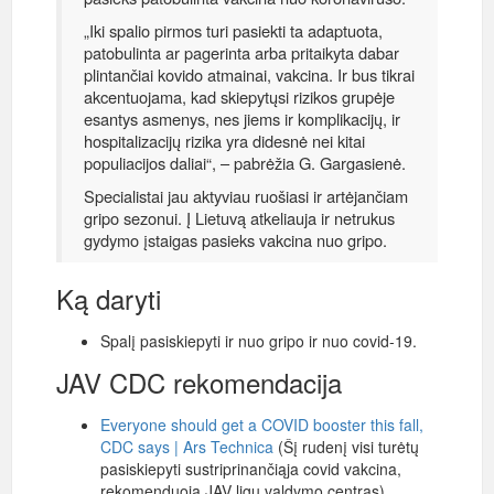
„Iki spalio pirmos turi pasiekti ta adaptuota,
patobulinta ar pagerinta arba pritaikyta dabar
plintančiai kovido atmainai, vakcina. Ir bus tikrai
akcentuojama, kad skiepytųsi rizikos grupėje
esantys asmenys, nes jiems ir komplikacijų, ir
hospitalizacijų rizika yra didesnė nei kitai
populiacijos daliai“, – pabrėžia G. Gargasienė.
Specialistai jau aktyviau ruošiasi ir artėjančiam
gripo sezonui. Į Lietuvą atkeliauja ir netrukus
gydymo įstaigas pasieks vakcina nuo gripo.
Ką daryti
Spalį pasiskiepyti ir nuo gripo ir nuo covid-19.
JAV CDC rekomendacija
Everyone should get a COVID booster this fall,
CDC says | Ars Technica
(Šį rudenį visi turėtų
pasiskiepyti sustriprinančiąja covid vakcina,
rekomenduoja JAV ligų valdymo centras)