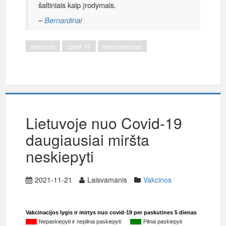
šaltiniais kaip įrodymais.
–
Bernardinai
vakcinos
covid-19
koronavirusas
Lietuvoje nuo Covid-19
daugiausiai miršta
neskiepyti
2021-11-21
Laisvamanis
Vakcinos
Vakcinacijos lygis ir mirtys nuo covid-19 per paskutines 5 dienas
Nepaskiepyti ir nepilnai paskiepyti
Pilnai paskiepyti