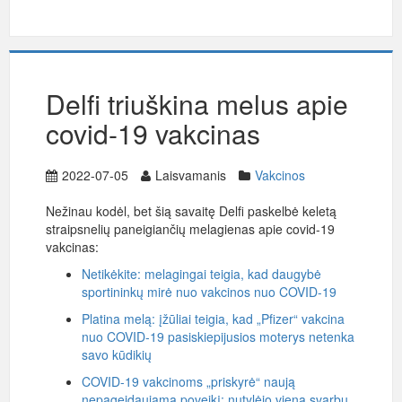
Delfi triuškina melus apie
covid-19 vakcinas
2022-07-05
Laisvamanis
Vakcinos
Nežinau kodėl, bet šią savaitę Delfi paskelbė keletą
straipsnelių paneigiančių melagienas apie covid-19
vakcinas:
Netikėkite: melagingai teigia, kad daugybė
sportininkų mirė nuo vakcinos nuo COVID-19
Platina melą: įžūliai teigia, kad „Pfizer“ vakcina
nuo COVID-19 pasiskiepijusios moterys netenka
savo kūdikių
COVID-19 vakcinoms „priskyrė“ naują
nepageidaujamą poveikį: nutylėjo vieną svarbų