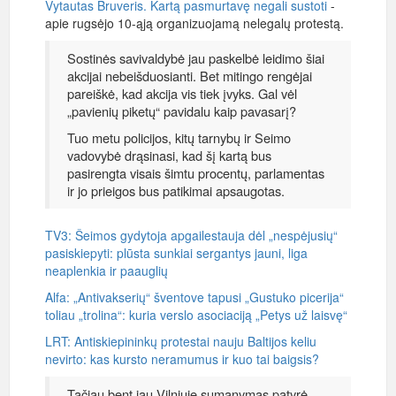
Vytautas Bruveris. Kartą pasmurtavę negali sustoti
-
apie rugsėjo 10-ąją organizuojamą nelegalų protestą.
Sostinės savivaldybė jau paskelbė leidimo šiai
akcijai nebeišduosianti. Bet mitingo rengėjai
pareiškė, kad akcija vis tiek įvyks. Gal vėl
„pavienių piketų“ pavidalu kaip pavasarį?
Tuo metu policijos, kitų tarnybų ir Seimo
vadovybė drąsinasi, kad šį kartą bus
pasirengta visais šimtu procentų, parlamentas
ir jo prieigos bus patikimai apsaugotas.
TV3: Šeimos gydytoja apgailestauja dėl „nespėjusių“
pasiskiepyti: plūsta sunkiai sergantys jauni, liga
neaplenkia ir paauglių
Alfa: „Antivakserių“ šventove tapusi „Gustuko picerija“
toliau „trolina“: kuria verslo asociaciją „Petys už laisvę“
LRT: Antiskiepininkų protestai nauju Baltijos keliu
nevirto: kas kursto neramumus ir kuo tai baigsis?
Tačiau bent jau Vilniuje sumanymas patyrė