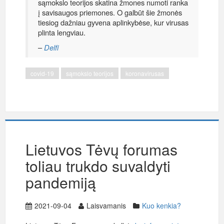
sąmokslo teorijos skatina žmones numoti ranka
į savisaugos priemones. O galbūt šie žmonės
tiesiog dažniau gyvena aplinkybėse, kur virusas
plinta lengviau.
–
Delfi
covid-19
sąmokslo teorijos
koronavirusas
Lietuvos Tėvų forumas
toliau trukdo suvaldyti
pandemiją
2021-09-04
Laisvamanis
Kuo kenkia?