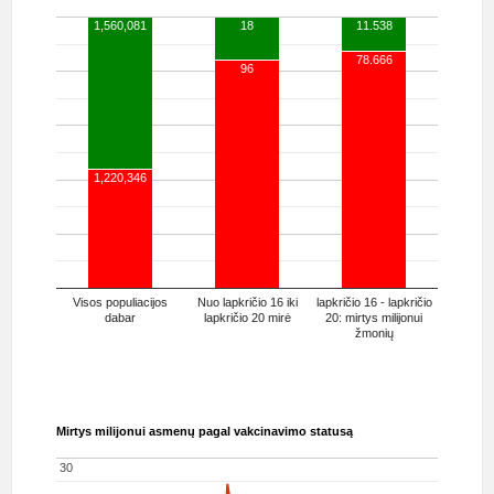
1,560,081
18
11.538
78.666
96
1,220,346
Visos populiacijos
Nuo lapkričio 16 iki
lapkričio 16 - lapkričio
dabar
lapkričio 20 mirė
20: mirtys milijonui
žmonių
Mirtys milijonui asmenų pagal vakcinavimo statusą
30
30