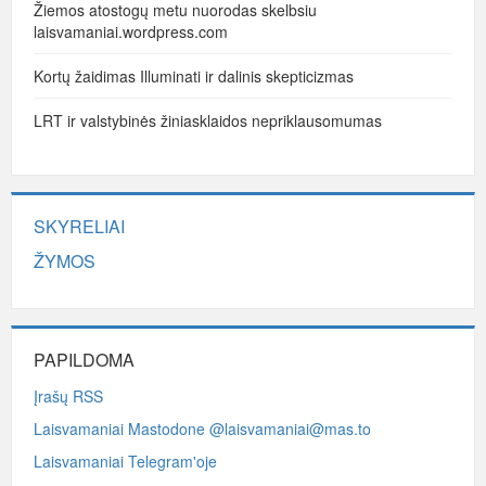
Žiemos atostogų metu nuorodas skelbsiu
laisvamaniai.wordpress.com
Kortų žaidimas Illuminati ir dalinis skepticizmas
LRT ir valstybinės žiniasklaidos nepriklausomumas
SKYRELIAI
ŽYMOS
PAPILDOMA
Įrašų RSS
Laisvamaniai Mastodone @laisvamaniai@mas.to
Laisvamaniai Telegram'oje