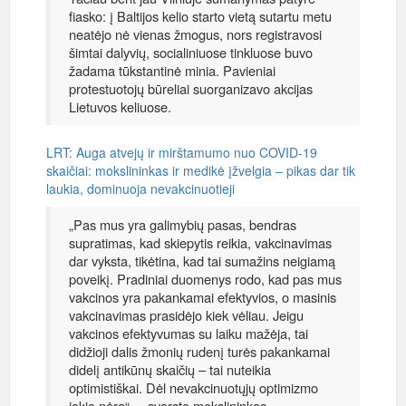
fiasko: į Baltijos kelio starto vietą sutartu metu
neatėjo nė vienas žmogus, nors registravosi
šimtai dalyvių, socialiniuose tinkluose buvo
žadama tūkstantinė minia. Pavieniai
protestuotojų būreliai suorganizavo akcijas
Lietuvos keliuose.
LRT: Auga atvejų ir mirštamumo nuo COVID-19
skaičiai: mokslininkas ir medikė įžvelgia – pikas dar tik
laukia, dominuoja nevakcinuotieji
„Pas mus yra galimybių pasas, bendras
supratimas, kad skiepytis reikia, vakcinavimas
dar vyksta, tikėtina, kad tai sumažins neigiamą
poveikį. Pradiniai duomenys rodo, kad pas mus
vakcinos yra pakankamai efektyvios, o masinis
vakcinavimas prasidėjo kiek vėliau. Jeigu
vakcinos efektyvumas su laiku mažėja, tai
didžioji dalis žmonių rudenį turės pakankamai
didelį antikūnų skaičių – tai nuteikia
optimistiškai. Dėl nevakcinuotųjų optimizmo
jokio nėra“, – svarsto mokslininkas.