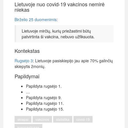
Lietuvoje nuo covid-19 vakcinos nemirė
niekas
Birželio 25 duomenimis
:
Lietuvoje mirčių, kurių priežastimi būtų
patvirtinta ši vakcina, nebuvo užfiksuota.
Kontekstas
Rugsėjo 3
: Lietuvoje pasiskiepijo jau apie 70% galinčių
skiepytis žmonių.
Papildymai
Papildyta rugsėjo 1.
…
Papildyta rugsėjo 9.
Papildyta rugsėjo 11.
Papildyta rugsėjo 15.
skiepai
vakcinos
statistika
covid-19
koronavirusas