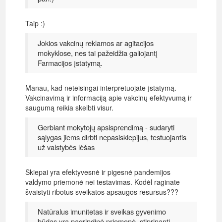
Taip :)
Jokios vakcinų reklamos ar agitacijos
mokyklose, nes tai pažeidžia galiojantį
Farmacijos įstatymą.
Manau, kad neteisingai interpretuojate įstatymą.
Vakcinavimą ir informaciją apie vakcinų efektyvumą ir
saugumą reikia skelbti visur.
Gerbiant mokytojų apsisprendimą - sudaryti
sąlygas jiems dirbti nepasiskiepijus, testuojantis
už valstybės lėšas
Skiepai yra efektyvesnė ir pigesnė pandemijos
valdymo priemonė nei testavimas. Kodėl raginate
švaistyti ribotus sveikatos apsaugos resursus???
Natūralus imunitetas ir sveikas gyvenimo
būdas yra pagrindinė priemonė, stiprinanti