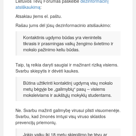
Lietuvos Tėvų Forumas paskelbė
dezinformacinį
atsiškaukimą
:
Atsakiau jiems el. paštu.
Rašau jums dėl jūsų dezinformacinio atsišaukimo:
Kontaktinis ugdymo būdas yra vienintelis
tikrasis ir prasmingas vaikų žengimo švietimo ir
mokslo pažinimo keliu būdas.
Taip, tą reikia daryti saugiai ir mažinant riziką visiems.
Svarbu skiepytis ir dėvėti kaukes.
Būtina užtikrinti kontaktinį ugdymą visų mokslo
metų bėgyje be „galimybių“ pasų – visiems
moksleiviams ir aukštųjų mokyklų studentams.
Ne. Svarbu mažinti galimybę virusui plisti visuomenėje.
Svarbu, kad žmonės imtųsi visų viruso sklaidos
prevencijų priemonių.
Jokio vaikų iki 18 metų skiepijimo be tėvų ar