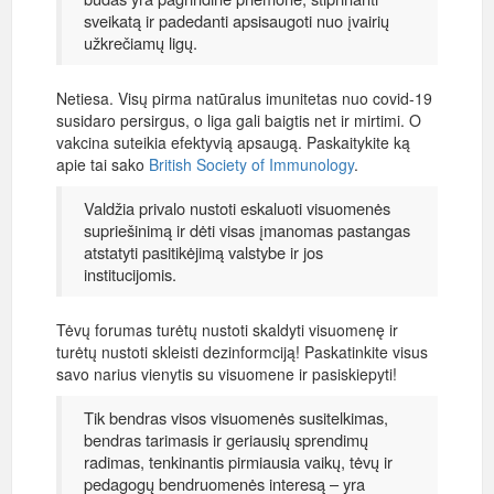
sveikatą ir padedanti apsisaugoti nuo įvairių
užkrečiamų ligų.
Netiesa. Visų pirma natūralus imunitetas nuo covid-19
susidaro persirgus, o liga gali baigtis net ir mirtimi. O
vakcina suteikia efektyvią apsaugą. Paskaitykite ką
apie tai sako
British Society of Immunology
.
Valdžia privalo nustoti eskaluoti visuomenės
supriešinimą ir dėti visas įmanomas pastangas
atstatyti pasitikėjimą valstybe ir jos
institucijomis.
Tėvų forumas turėtų nustoti skaldyti visuomenę ir
turėtų nustoti skleisti dezinformciją! Paskatinkite visus
savo narius vienytis su visuomene ir pasiskiepyti!
Tik bendras visos visuomenės susitelkimas,
bendras tarimasis ir geriausių sprendimų
radimas, tenkinantis pirmiausia vaikų, tėvų ir
pedagogų bendruomenės interesą – yra