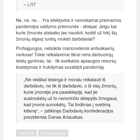
–
LRT
Ne, ne, ne… Yra efektyvios ir nemokamai prieinamos
pandemijos valdymo priemonės - skiepai. Jeigu kai
kurie žmonės atsisako jas naudoti, kodėl už tokį šių
žmonių elgesį turėtų mokėti darbdaviai?
Profsąjungos, nebūkite marionetėmis antivakserių
rankose! Tokie reikalavimai tikrai nėra darbuotojų
teisių gynimas, tai - tik sveikatos apsaugos resursų
švaistymas ir trukdymas suvaldyti pandemiją.
„Ne visiškai teisinga ir moralu reikalauti iš
darbdavio, ne tik iš darbdavio, o iš visų žmonių,
kurie įmonėje yra pasiskiepiję, kad jie
susimokėtų už to nenorinčio skiepytis žmogaus,
kad įmonė sumokėtų. Tai lindimas į svetimą
kišenę“, – įsitikinęs Darbdavių konfederacijos
prezidentas Danas Arlauskas.
covid-19
koronavirusas