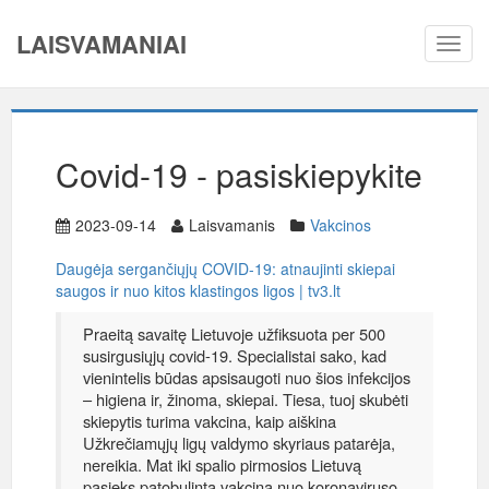
LAISVAMANIAI
Toggl
navig
Covid-19 - pasiskiepykite
2023-09-14
Laisvamanis
Vakcinos
Daugėja sergančiųjų COVID-19: atnaujinti skiepai
saugos ir nuo kitos klastingos ligos | tv3.lt
Praeitą savaitę Lietuvoje užfiksuota per 500
susirgusiųjų covid-19. Specialistai sako, kad
vienintelis būdas apsisaugoti nuo šios infekcijos
– higiena ir, žinoma, skiepai. Tiesa, tuoj skubėti
skiepytis turima vakcina, kaip aiškina
Užkrečiamųjų ligų valdymo skyriaus patarėja,
nereikia. Mat iki spalio pirmosios Lietuvą
pasieks patobulinta vakcina nuo koronaviruso.