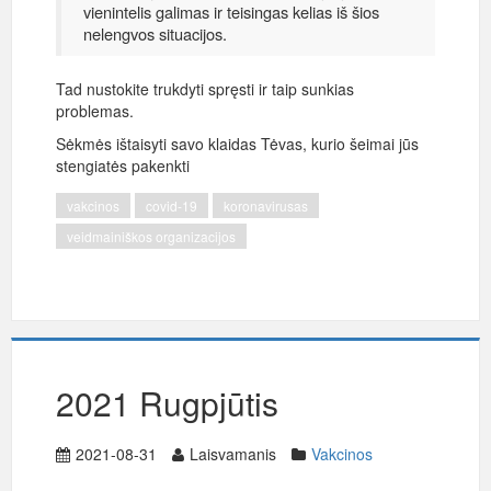
vienintelis galimas ir teisingas kelias iš šios
nelengvos situacijos.
Tad nustokite trukdyti spręsti ir taip sunkias
problemas.
Sėkmės ištaisyti savo klaidas Tėvas, kurio šeimai jūs
stengiatės pakenkti
vakcinos
covid-19
koronavirusas
veidmainiškos organizacijos
2021 Rugpjūtis
2021-08-31
Laisvamanis
Vakcinos