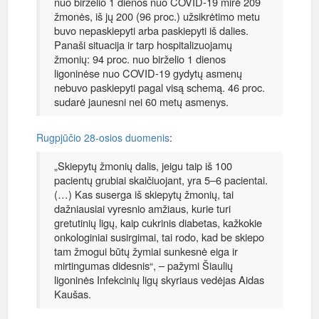
nuo birželio 1 dienos nuo COVID-19 mirė 209
žmonės, iš jų 200 (96 proc.) užsikrėtimo metu
buvo nepaskiepyti arba paskiepyti iš dalies.
Panaši situacija ir tarp hospitalizuojamų
žmonių: 94 proc. nuo birželio 1 dienos
ligoninėse nuo COVID-19 gydytų asmenų
nebuvo paskiepyti pagal visą schemą. 46 proc.
sudarė jaunesni nei 60 metų asmenys.
Rugpjūčio 28-osios duomenis
:
„Skiepytų žmonių dalis, jeigu taip iš 100
pacientų grubiai skaičiuojant, yra 5–6 pacientai.
(…) Kas suserga iš skiepytų žmonių, tai
dažniausiai vyresnio amžiaus, kurie turi
gretutinių ligų, kaip cukrinis diabetas, kažkokie
onkologiniai susirgimai, tai rodo, kad be skiepo
tam žmogui būtų žymiai sunkesnė eiga ir
mirtingumas didesnis“, – pažymi Šiaulių
ligoninės Infekcinių ligų skyriaus vedėjas Aidas
Kaušas.