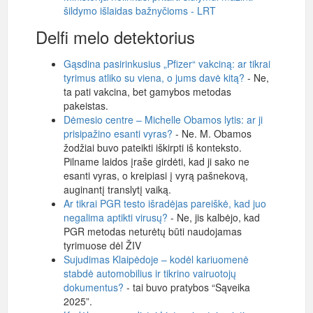
šildymo išlaidas bažnyčioms - LRT
Delfi melo detektorius
Gąsdina pasirinkusius „Pfizer“ vakciną: ar tikrai
tyrimus atliko su viena, o jums davė kitą?
- Ne,
ta pati vakcina, bet gamybos metodas
pakeistas.
Dėmesio centre – Michelle Obamos lytis: ar ji
prisipažino esanti vyras?
- Ne. M. Obamos
žodžiai buvo pateikti iškirpti iš konteksto.
Pilname laidos įraše girdėti, kad ji sako ne
esanti vyras, o kreipiasi į vyrą pašnekovą,
auginantį translytį vaiką.
Ar tikrai PGR testo išradėjas pareiškė, kad juo
negalima aptikti virusų?
- Ne, jis kalbėjo, kad
PGR metodas neturėtų būti naudojamas
tyrimuose dėl ŽIV
Sujudimas Klaipėdoje – kodėl kariuomenė
stabdė automobilius ir tikrino vairuotojų
dokumentus?
- tai buvo pratybos “Sąveika
2025”.