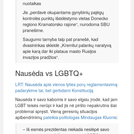
nuotaikas
Jis „perdavė okupantams gynybinių pajėgų
kontrolės punktų išsidėstymo vietas Donecko
regiono Kramatorsko rajone“, nurodoma SBU
pranešime.
Saugumo tarnyba taip pat pranešė, kad
dvasininkas skleidė „Kremliui palankų naratyvą
apie karą dar iki plataus masto Rusijos
invazijos pradžios“.
Nausėda vs LGBTQ+
LRT: Nausėda apie vienos lyties porų reglamentavimą:
padarykime tai, bet gerbdami Konstituciją
Nausėda ir savo kabomis ir savo elgsiu įrodė, kad jam
LGBT teisės nerūpi ir kad jis nė piršto nepakrutins šiai
problemai spręsti. Vieną geresnių situacijos
apibendrinimų
pateikia politologas Mindaugas Kluonis
:
– Iš esmės prezidentas niekada neslėpė savo