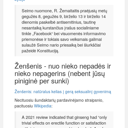
Seimo nuomone, R. Žemaitaitis praėjusių metų
gegužės 8, gegužės 9, birželio 13 ir birželio 14
dienomis paskelbė antisemitinius, tautinę
nesantaiką kurstančius įrašus socialiniame
tinkle „Facebook“ bei visuomenės informavimo
priemonėse ir tokiais savo veiksmais galimai
sulaužė Seimo nario priesaiką bei šiurkščiai
pažeidė Konstituciją.
Ženšenis - nuo nieko nepadės ir
nieko nepagerins (nebent jūsų
piniginė per sunki)
Ženšenis: natūralus kelias į gerą seksualinį gyvenimą
Necituosiu šundaktarių pardavinėjamo straipsnio,
pacituosiu
Wikipedia
:
A 2021 review indicated that ginseng had “only
trivial effects on erectile function or satisfaction