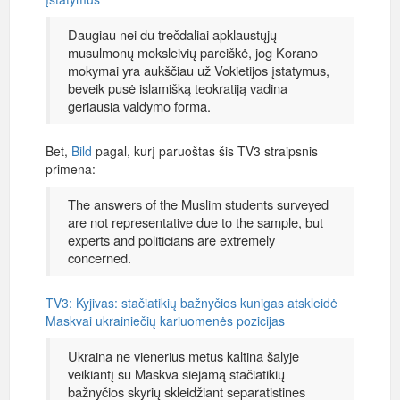
Daugiau nei du trečdaliai apklaustųjų
musulmonų moksleivių pareiškė, jog Korano
mokymai yra aukščiau už Vokietijos įstatymus,
beveik pusė islamišką teokratiją vadina
geriausia valdymo forma.
Bet,
Bild
pagal, kurį paruoštas šis TV3 straipsnis
primena:
The answers of the Muslim students surveyed
are not representative due to the sample, but
experts and politicians are extremely
concerned.
TV3: Kyjivas: stačiatikių bažnyčios kunigas atskleidė
Maskvai ukrainiečių kariuomenės pozicijas
Ukraina ne vienerius metus kaltina šalyje
veikiantį su Maskva siejamą stačiatikių
bažnyčios skyrių skleidžiant separatistines