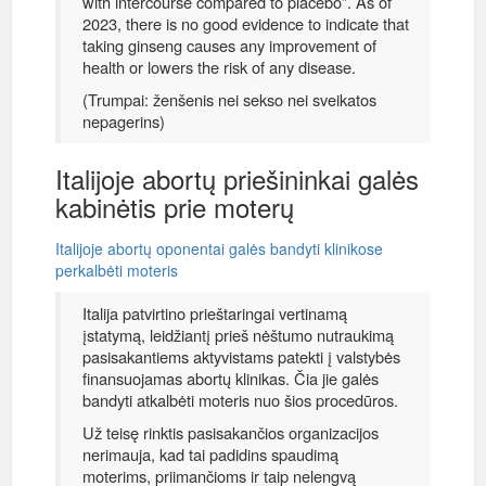
with intercourse compared to placebo”. As of
2023, there is no good evidence to indicate that
taking ginseng causes any improvement of
health or lowers the risk of any disease.
(Trumpai: ženšenis nei sekso nei sveikatos
nepagerins)
Italijoje abortų priešininkai galės
kabinėtis prie moterų
Italijoje abortų oponentai galės bandyti klinikose
perkalbėti moteris
Italija patvirtino prieštaringai vertinamą
įstatymą, leidžiantį prieš nėštumo nutraukimą
pasisakantiems aktyvistams patekti į valstybės
finansuojamas abortų klinikas. Čia jie galės
bandyti atkalbėti moteris nuo šios procedūros.
Už teisę rinktis pasisakančios organizacijos
nerimauja, kad tai padidins spaudimą
moterims, priimančioms ir taip nelengvą