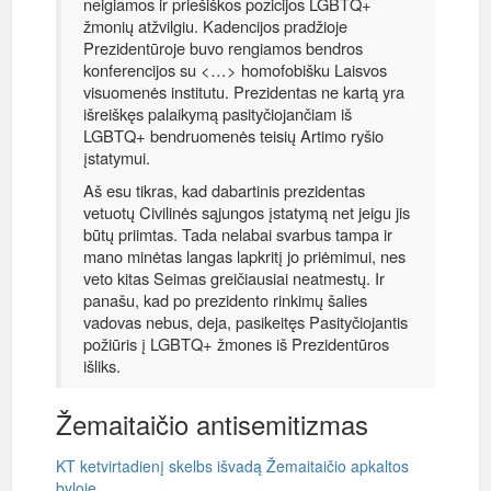
neigiamos ir priešiškos pozicijos LGBTQ+
žmonių atžvilgiu. Kadencijos pradžioje
Prezidentūroje buvo rengiamos bendros
konferencijos su <…> homofobišku Laisvos
visuomenės institutu. Prezidentas ne kartą yra
išreiškęs palaikymą pasityčiojančiam iš
LGBTQ+ bendruomenės teisių Artimo ryšio
įstatymui.
Aš esu tikras, kad dabartinis prezidentas
vetuotų Civilinės sąjungos įstatymą net jeigu jis
būtų priimtas. Tada nelabai svarbus tampa ir
mano minėtas langas lapkritį jo priėmimui, nes
veto kitas Seimas greičiausiai neatmestų. Ir
panašu, kad po prezidento rinkimų šalies
vadovas nebus, deja, pasikeitęs Pasityčiojantis
požiūris į LGBTQ+ žmones iš Prezidentūros
išliks.
Žemaitaičio antisemitizmas
KT ketvirtadienį skelbs išvadą Žemaitaičio apkaltos
byloje