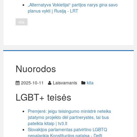
„Alternatyva Vokietijai“ partijos narys gina savo
planus vykti į Rusiją - LRT
kita
Nuorodos
2025-10-11
Laisvamanis
kita
LGBT+ teisės
Premjerė: jeigu teisingumo ministrė neteiks
įstatymo projekto dėl partnerystės, tai bus
pateikta kitaip | tv3.lt
Slovakijos parlamentas patvirtino LGBTQ
nepalankią Konstitucijos pataisą - Delfi