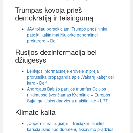
Trumpas kovoja prieš
demokratiją ir teisingumą
JAV toliau persekiojami Trumpo priešininkai:
pateikti kaltinimai Niujorko generalinei
prokurorei - Delfi
Rusijos dezinformacija bei
džiugesys
Lenkijos informacinėje erdvėje stiprėja
prorusiška propaganda apie „Vakarų kaltę“ dėl
karo - Delfi
Andrejaus Babišo partijos triumfas Čekijos
rinkimuose švenčiamas Kremliuje – Europos
Sąjungą klibins dar viena maištininkė - LRT
Klimato kaita
„Copernicus“: rugsėjis – trečiąkart iš eilės
karščiausias nuo duomenų fiksavimo pradžios -