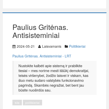
Paulius Gritėnas.
Antisisteminiai
2024-05-21
Laisvamanis
Politikieriai
Paulius Gritėnas. Antisisteminiai - LRT
Nustokite kalbėti apie sistemą ir prabilkite
tiesiai – mes norime mesti iššūkį demokratijai,
teisės viršenybei, žodžio laisvei ir viskam, kas
šiuo metu sudaro valstybės funkcionavimo
pagrindą. Skambės negražiai, bet bent jau
būsite nuoširdūs sau.
kita
politikieriai