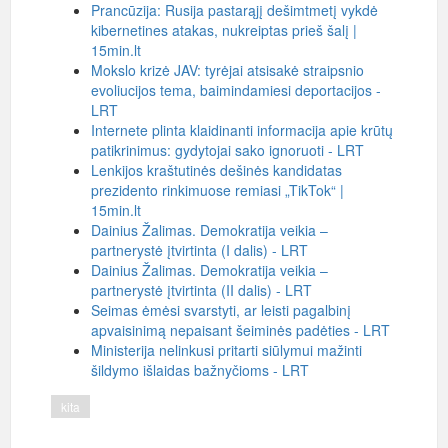
Prancūzija: Rusija pastarąjį dešimtmetį vykdė
kibernetines atakas, nukreiptas prieš šalį |
15min.lt
Mokslo krizė JAV: tyrėjai atsisakė straipsnio
evoliucijos tema, baimindamiesi deportacijos -
LRT
Internete plinta klaidinanti informacija apie krūtų
patikrinimus: gydytojai sako ignoruoti - LRT
Lenkijos kraštutinės dešinės kandidatas
prezidento rinkimuose remiasi „TikTok“ |
15min.lt
Dainius Žalimas. Demokratija veikia –
partnerystė įtvirtinta (I dalis) - LRT
Dainius Žalimas. Demokratija veikia –
partnerystė įtvirtinta (II dalis) - LRT
Seimas ėmėsi svarstyti, ar leisti pagalbinį
apvaisinimą nepaisant šeiminės padėties - LRT
Ministerija nelinkusi pritarti siūlymui mažinti
šildymo išlaidas bažnyčioms - LRT
kita