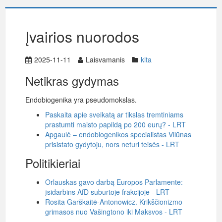
Įvairios nuorodos
2025-11-11
Laisvamanis
kita
Netikras gydymas
Endobiogenika yra pseudomokslas.
Paskaita apie sveikatą ar tikslas tremtiniams
prastumti maisto papildą po 200 eurų? - LRT
Apgaulė – endobiogenikos specialistas Vilūnas
prisistato gydytoju, nors neturi teisės - LRT
Politikieriai
Orlauskas gavo darbą Europos Parlamente:
įsidarbins AfD suburtoje frakcijoje - LRT
Rosita Garškaitė-Antonowicz. Krikščionizmo
grimasos nuo Vašingtono iki Maksvos - LRT