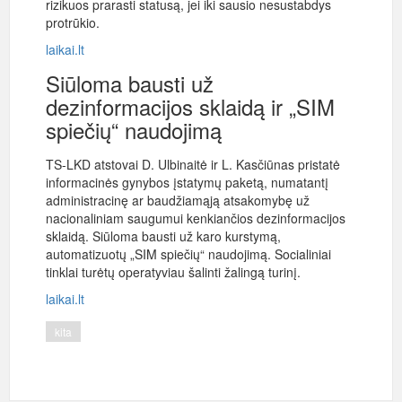
rizikuos prarasti statusą, jei iki sausio nesustabdys
protrūkio.
laikai.lt
Siūloma bausti už
dezinformacijos sklaidą ir „SIM
spiečių“ naudojimą
TS-LKD atstovai D. Ulbinaitė ir L. Kasčiūnas pristatė
informacinės gynybos įstatymų paketą, numatantį
administracinę ar baudžiamąją atsakomybę už
nacionaliniam saugumui kenkiančios dezinformacijos
sklaidą. Siūloma bausti už karo kurstymą,
automatizuotų „SIM spiečių“ naudojimą. Socialiniai
tinklai turėtų operatyviau šalinti žalingą turinį.
laikai.lt
kita