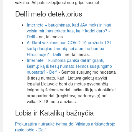
vakcina. Aš pats skiepijuosi nuo gripo kasmet.
Delfi melo detektorius
Internete – bauginimas, kad JAV mokslininkai
veisia mirtinas erkes: kas, ką ir kodėl daro? -
Delfi
- ne, tai melas.
Ar tikrai vakcinos nuo COVID-19 pražudė 121
kartą daugiau žmonių nei atominė bomba
Hirošimoje? - Delfi
- ne, tai melas.
Internete – kurstoma panika dėl imigrantų
šeimų: ką iš tiesų numato šeimos susijungimo
nuostata? - Delfi
- Šeimos susijungimo nuostata
iš tiesų numato, kad į Lietuvą galėtų atvykti
legaliai Lietuvoje bent du metus gyvenančių
imigrantų šeimos nariai, tačiau tik jų sutuoktiniai
arba partneriai (įregistravę partnerystę) bei
vaikai iki 18 metų amžiaus.
Lobis ir Katalikų bažnyčia
Prokuratūra nutraukė tyrimą dėl Vilniaus arkikatedroje
rasto lobio - Delfi