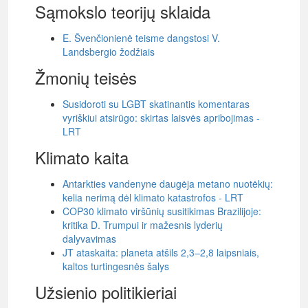
Sąmokslo teorijų sklaida
E. Švenčionienė teisme dangstosi V.
Landsbergio žodžiais
Žmonių teisės
Susidoroti su LGBT skatinantis komentaras
vyriškiui atsirūgo: skirtas laisvės apribojimas -
LRT
Klimato kaita
Antarkties vandenyne daugėja metano nuotėkių:
kelia nerimą dėl klimato katastrofos - LRT
COP30 klimato viršūnių susitikimas Brazilijoje:
kritika D. Trumpui ir mažesnis lyderių
dalyvavimas
JT ataskaita: planeta atšils 2,3–2,8 laipsniais,
kaltos turtingesnės šalys
Užsienio politikieriai