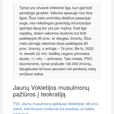
Tymai yra virusinė infekcinė liga, kuri gali būti
pavojinga gyvybei. Vakcina apsaugo nuo šios
ligos. Šiuo metu protrūkių skaičius pasaulyje
auga, nes reikalingos gyventojų imunizacijos
apimtys daug kur yra per mažos. Kad liga
neplistų, dviem vakcinos dozėmis turi būti
paskiepyta 95 proc. ar daugiau žmonių. Šiuo
metu pirmąja vakcinos doze paskiepyta 83
proc. žmonių, o antrąja – 74 proc. Be to, 2022
m. beveik 22 mln. kūdikių negavo pirmosios
dozės, 11 mln. – antrosios. Tais metais, PSO
duomenimis, tymai pražudė 136 000 žmonių,
daugiausiai tai buvo jaunesni nei penkerių metų
amžiaus vaikai.
Jaunų Vokietijos musulmonų
pažiūros į teokratiją
TV3: Jaunų musulmonų apklausa Vokietijoje: 68 proc.
mano, kad Korano mokymai yra svarbiau už šalies
įstatymus