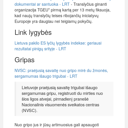
dokumentai ar santuoka - LRT
- Translyčius ginanti
organizacija TGEU* pirmą kartą per 13 metų fiksuoja,
kad naujų translyčių teises ribojančių iniciatyvų
Europoje yra daugiau nei teigiamų pokyčių.
Link lygybės
Lietuva pakilo ES lyčių lygybės indekse: geriausi
rezultatai pinigų srityje - LRT
Gripas
NVSC: praėjusią savaitę nuo gripo mirė du žmonės,
sergamumas išaugo trigubai - LRT
Lietuvoje praėjusią savaitę trigubai išaugo
sergamumas gripu, registruoti du mirties nuo
šios ligos atvejai, pirmadienį pranešė
Nacionalinis visuomenės sveikatos centras
(NVSC).
Nuo gripo jus ir jūsų artimuosius gali apsaugoti