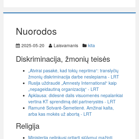
Nuorodos
2025-05-20
Laisvamanis
kita
Diskriminacija, žmonių teisės
„Atvirai pasakė, kad tokių nepriima“: translyčių
žmonių diskriminacija darbe neslepiama - LRT
Rusija uždraudė „Amnesty International“ kaip
„nepageidautiną organizaciją“ - LRT
Apklausa: didesnė dalis visuomenės nepalankiai
vertina KT sprendimą dėl partnerystės - LRT
Ramunė Sotvarė-Šemetienė. Amžinai kalta,
arba kas mokės už abortą - LRT
Religija
Ministerija nelinkusi pritarti siūlymui mažinti