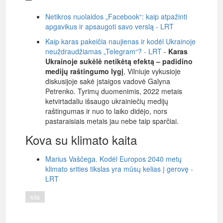
Netikros nuolaidos „Facebook“: kaip atpažinti
apgavikus ir apsaugoti savo verslą - LRT
Kaip karas pakeičia naujienas ir kodėl Ukrainoje
neuždraudžiamas „Telegram“? - LRT
-
Karas
Ukrainoje sukėlė netikėtą efektą – padidino
medijų raštingumo lygį
, Vilniuje vykusioje
diskusijoje sakė įstaigos vadovė Galyna
Petrenko. Tyrimų duomenimis, 2022 metais
ketvirtadaliu išsaugo ukrainiečių medijų
raštingumas ir nuo to laiko didėjo, nors
pastaraisiais metais jau nebe taip sparčiai.
Kova su klimato kaita
Marius Vaščega. Kodėl Europos 2040 metų
klimato srities tikslas yra mūsų kelias į gerovę -
LRT
kita