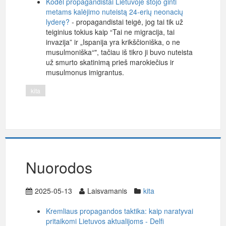
Kodėl propagandistai Lietuvoje stojo ginti
metams kalėjimo nuteistą 24-erių neonacių
lyderę?
- propagandistai teigė, jog tai tik už
teiginius tokius kaip “Tai ne migracija, tai
invazija” ir „Ispanija yra krikščioniška, o ne
musulmoniška“", tačiau iš tikro ji buvo nuteista
už smurto skatinimą prieš marokiečius ir
musulmonus imigrantus.
kita
Nuorodos
2025-05-13
Laisvamanis
kita
Kremliaus propagandos taktika: kaip naratyvai
pritaikomi Lietuvos aktualijoms - Delfi