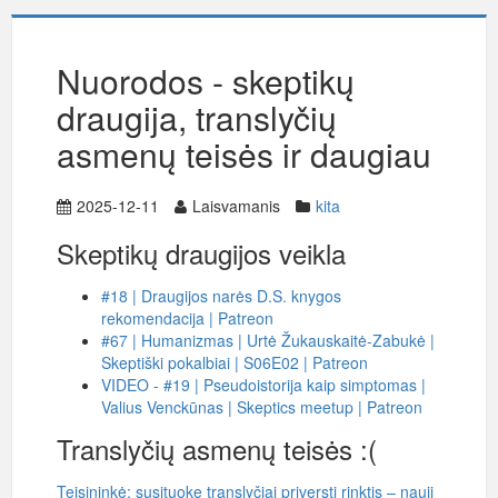
Nuorodos - skeptikų
draugija, translyčių
asmenų teisės ir daugiau
2025-12-11
Laisvamanis
kita
Skeptikų draugijos veikla
#18 | Draugijos narės D.S. knygos
rekomendacija | Patreon
#67 | Humanizmas | Urtė Žukauskaitė-Zabukė |
Skeptiški pokalbiai | S06E02 | Patreon
VIDEO - #19 | Pseudoistorija kaip simptomas |
Valius Venckūnas | Skeptics meetup | Patreon
Translyčių asmenų teisės :(
Teisininkė: susituokę translyčiai priversti rinktis – nauji