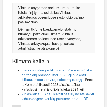
Vilniaus apygardos prokuratūra nutraukė
ikiteisminį tyrimą dėl dalies Vilniaus
arkikatedros požemiuose rasto lobio galimo
pasisavinimo.
Dėl tam tikrų ne baudžiamojo įstatymo
numatytų pažeidimų išimant Vilniaus
arkikatedros požemiuose rastas vertybes,
Vilniaus arkivyskupijai buvo pritaikyta
administracinė atsakomybė.
Klimato kaita :(
Europos Sąjungos klimato stebėsenos tarnyba
antradienį pranešė, kad 2025-ieji bus antri
šilčiausi metai per visą stebėjimų istoriją
- Pirmi
tokie metai fiksuoti 2023-aisiais, tačiau
karščiausi metai istorijoje išlieka 2024-ieji.
Žiniasklaida: ES gali nukelti pasiūlymo atsisakyti
vidaus degimo variklių pateikimo datą - LRT