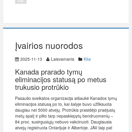
kita
Įvairios nuorodos
2025-11-13
Laisvamanis
Kita
Kanada prarado tymų
eliminacijos statusą po metus
trukusio protrūkio
Pasaulio sveikatos organizacija atšaukė Kanados tymų
eliminacijos statusą po to, kai šalyje buvo užfiksuota
daugiau nei 5000 atvejų. Protrūkis prasidėjo praėjusių
metų spalį ir plito tarp nepaskiepytų bendruomenių –
84 proc. susirgusiųjų nebuvo vakcinuoti. Daugiausia
atvejų registruota Ontarijuje ir Albertoje. JAV taip pat