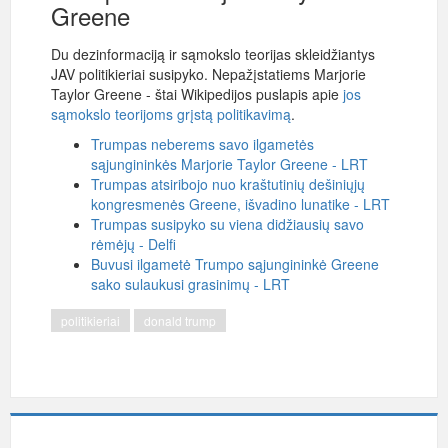
Greene
Du dezinformaciją ir sąmokslo teorijas skleidžiantys
JAV politikieriai susipyko. Nepažįstatiems Marjorie
Taylor Greene - štai Wikipedijos puslapis apie
jos
sąmokslo teorijoms grįstą politikavimą
.
Trumpas neberems savo ilgametės
sąjungininkės Marjorie Taylor Greene - LRT
Trumpas atsiribojo nuo kraštutinių dešiniųjų
kongresmenės Greene, išvadino lunatike - LRT
Trumpas susipyko su viena didžiausių savo
rėmėjų - Delfi
Buvusi ilgametė Trumpo sąjungininkė Greene
sako sulaukusi grasinimų - LRT
politikieriai
donald trump