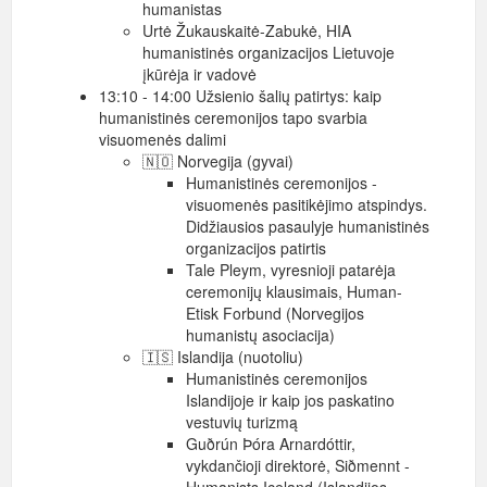
humanistas
Urtė Žukauskaitė-Zabukė, HIA
humanistinės organizacijos Lietuvoje
įkūrėja ir vadovė
13:10 - 14:00 Užsienio šalių patirtys: kaip
humanistinės ceremonijos tapo svarbia
visuomenės dalimi
🇳🇴 Norvegija (gyvai)
Humanistinės ceremonijos -
visuomenės pasitikėjimo atspindys.
Didžiausios pasaulyje humanistinės
organizacijos patirtis
Tale Pleym, vyresnioji patarėja
ceremonijų klausimais, Human-
Etisk Forbund (Norvegijos
humanistų asociacija)
🇮🇸 Islandija (nuotoliu)
Humanistinės ceremonijos
Islandijoje ir kaip jos paskatino
vestuvių turizmą
Guðrún Þóra Arnardóttir,
vykdančioji direktorė, Siðmennt -