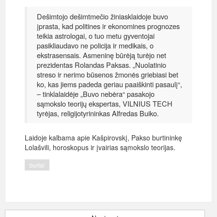
Dešimtojo dešimtmečio žiniasklaidoje buvo
įprasta, kad politines ir ekonomines prognozes
teikia astrologai, o tuo metu gyventojai
pasikliaudavo ne policija ir medikais, o
ekstrasensais. Asmeninę būrėją turėjo net
prezidentas Rolandas Paksas. „Nuolatinio
streso ir nerimo būsenos žmonės griebiasi bet
ko, kas jiems padeda geriau paaiškinti pasaulį“,
– tinklalaidėje „Buvo nebėra“ pasakojo
sąmokslo teorijų ekspertas, VILNIUS TECH
tyrėjas, religijotyrininkas Alfredas Buiko.
Laidoje kalbama apie Kašpirovskį, Pakso burtininkę
Lolašvili, horoskopus ir įvairias sąmokslo teorijas.
burtai