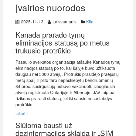
Įvairios nuorodos
2025-11-13
Laisvamanis
Kita
Kanada prarado tymų
eliminacijos statusą po metus
trukusio protrūkio
Pasaulio sveikatos organizacija atšaukė Kanados tymų
eliminacijos statusą po to, kai šalyje buvo užfiksuota
daugiau nei 5000 atvejų. Protrūkis prasidėjo praėjusių
metų spalį ir plito tarp nepaskiepytų bendruomenių –
84 proc. susirgusiųjų nebuvo vakcinuoti. Daugiausia
atvejų registruota Ontarijuje ir Albertoje. JAV taip pat
rizikuos prarasti statusą, jei iki sausio nesustabdys
protrūkio.
laikai.lt
Siūloma bausti už
dezinformacijos sklaidą ir „SIM