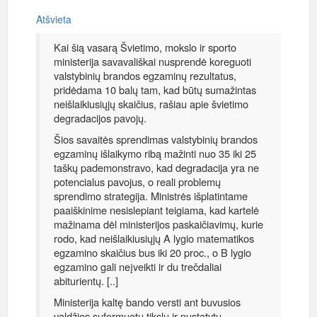
Atšvieta
Kai šią vasarą Švietimo, mokslo ir sporto
ministerija savavališkai nusprendė koreguoti
valstybinių brandos egzaminų rezultatus,
pridėdama 10 balų tam, kad būtų sumažintas
neišlaikiusiųjų skaičius, rašiau apie švietimo
degradacijos pavojų.
Šios savaitės sprendimas valstybinių brandos
egzaminų išlaikymo ribą mažinti nuo 35 iki 25
taškų pademonstravo, kad degradacija yra ne
potencialus pavojus, o reali problemų
sprendimo strategija. Ministrės išplatintame
paaiškinime nesislepiant teigiama, kad kartelė
mažinama dėl ministerijos paskaičiavimų, kurie
rodo, kad neišlaikiusiųjų A lygio matematikos
egzamino skaičius bus iki 20 proc., o B lygio
egzamino gali neįveikti ir du trečdaliai
abiturientų. [..]
Ministerija kaltę bando versti ant buvusios
valdžios suformuotų tikslų ir nustatytų