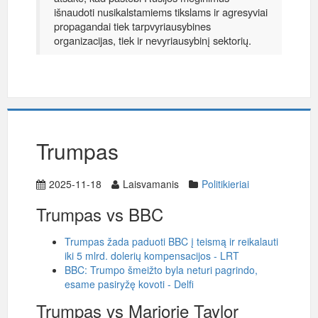
išnaudoti nusikalstamiems tikslams ir agresyviai
propagandai tiek tarpvyriausybines
organizacijas, tiek ir nevyriausybinį sektorių.
Trumpas
2025-11-18
Laisvamanis
Politikieriai
Trumpas vs BBC
Trumpas žada paduoti BBC į teismą ir reikalauti
iki 5 mlrd. dolerių kompensacijos - LRT
BBC: Trumpo šmeižto byla neturi pagrindo,
esame pasiryžę kovoti - Delfi
Trumpas vs Marjorie Taylor