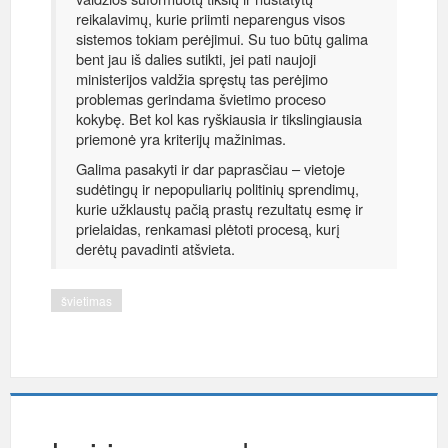
reikalavimų, kurie priimti neparengus visos
sistemos tokiam perėjimui. Su tuo būtų galima
bent jau iš dalies sutikti, jei pati naujoji
ministerijos valdžia spręstų tas perėjimo
problemas gerindama švietimo proceso
kokybę. Bet kol kas ryškiausia ir tikslingiausia
priemonė yra kriterijų mažinimas.
Galima pasakyti ir dar paprasčiau – vietoje
sudėtingų ir nepopuliarių politinių sprendimų,
kurie užklaustų pačią prastų rezultatų esmę ir
prielaidas, renkamasi plėtoti procesą, kurį
derėtų pavadinti atšvieta.
švietimas