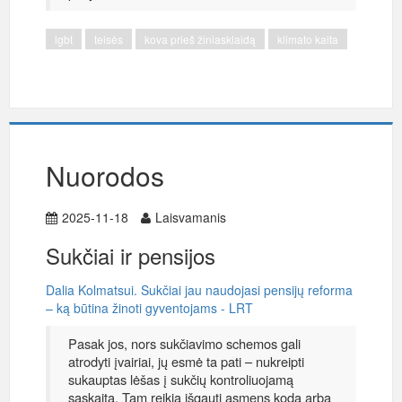
lgbt
teisės
kova prieš žiniasklaidą
klimato kaita
Nuorodos
2025-11-18
Laisvamanis
Sukčiai ir pensijos
Dalia Kolmatsui. Sukčiai jau naudojasi pensijų reforma
– ką būtina žinoti gyventojams - LRT
Pasak jos, nors sukčiavimo schemos gali
atrodyti įvairiai, jų esmė ta pati – nukreipti
sukauptas lėšas į sukčių kontroliuojamą
sąskaitą. Tam reikia išgauti asmens kodą arba