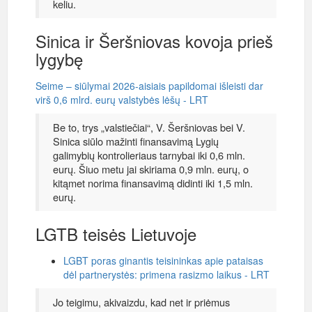
keliu.
Sinica ir Šeršniovas kovoja prieš
lygybę
Seime – siūlymai 2026-aisiais papildomai išleisti dar
virš 0,6 mlrd. eurų valstybės lėšų - LRT
Be to, trys „valstiečiai“, V. Šeršniovas bei V.
Sinica siūlo mažinti finansavimą Lygių
galimybių kontrolieriaus tarnybai iki 0,6 mln.
eurų. Šiuo metu jai skiriama 0,9 mln. eurų, o
kitąmet norima finansavimą didinti iki 1,5 mln.
eurų.
LGTB teisės Lietuvoje
LGBT poras ginantis teisininkas apie pataisas
dėl partnerystės: primena rasizmo laikus - LRT
Jo teigimu, akivaizdu, kad net ir priėmus