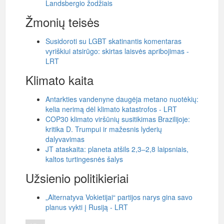
Landsbergio žodžiais
Žmonių teisės
Susidoroti su LGBT skatinantis komentaras
vyriškiui atsirūgo: skirtas laisvės apribojimas -
LRT
Klimato kaita
Antarkties vandenyne daugėja metano nuotėkių:
kelia nerimą dėl klimato katastrofos - LRT
COP30 klimato viršūnių susitikimas Brazilijoje:
kritika D. Trumpui ir mažesnis lyderių
dalyvavimas
JT ataskaita: planeta atšils 2,3–2,8 laipsniais,
kaltos turtingesnės šalys
Užsienio politikieriai
„Alternatyva Vokietijai“ partijos narys gina savo
planus vykti į Rusiją - LRT