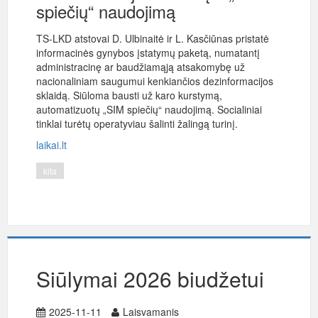
spiečių“ naudojimą
TS-LKD atstovai D. Ulbinaitė ir L. Kasčiūnas pristatė
informacinės gynybos įstatymų paketą, numatantį
administracinę ar baudžiamąją atsakomybę už
nacionaliniam saugumui kenkiančios dezinformacijos
sklaidą. Siūloma bausti už karo kurstymą,
automatizuotų „SIM spiečių“ naudojimą. Socialiniai
tinklai turėtų operatyviau šalinti žalingą turinį.
laikai.lt
kita
Siūlymai 2026 biudžetui
2025-11-11
Laisvamanis