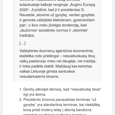
sulaukusioje kalboje renginyje „Auginu Europą
2025“. Ji pridūrė, kad ji ir prezidentas G.
Nausėda „stovime už gyvybę, vardan gyvybės
ir gerovės valstybės kiekvienam, gyvenančiam
joje“, o šiuo metu įžvelgia tendenciją, kad
„laužomos“ socialinės normos ir „istorinės“
tradicijos.
[…]
Valstybinės duomenų agentūros duomenimis,
statistika rodo priešingai – nesusituokusių tėvų
vaikų pastaruoju metu nei daugėja, nei mažėja,
ir tokia padėtis stabili. Maždaug kas ketvirtas
vaikas Lietuvoje gimsta santuokos
nesudariusiems tėvams.
Derėtų atkreipti dėmesį, kad “nesusituokę tėvai”
irgi yra šeima.
Prezidento žmonos panaudotas terminas “už
gyvybę” yra standartinis terminas, kai niekšišką
kovą prieš moterų teisę į abortą bandoma
pristatyti naudojant pozityvius terminus.