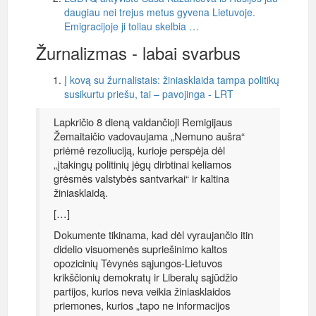
daugiau nei trejus metus gyvena Lietuvoje.
Emigracijoje ji toliau skelbia …
Žurnalizmas - labai svarbus
Į kovą su žurnalistais: žiniasklaida tampa politikų
susikurtu priešu, tai – pavojinga - LRT
Lapkričio 8 dieną valdančioji Remigijaus
Žemaitaičio vadovaujama „Nemuno aušra“
priėmė rezoliuciją, kurioje perspėja dėl
„įtakingų politinių jėgų dirbtinai keliamos
grėsmės valstybės santvarkai“ ir kaltina
žiniasklaidą.
[…]
Dokumente tikinama, kad dėl vyraujančio itin
didelio visuomenės supriešinimo kaltos
opozicinių Tėvynės sąjungos-Lietuvos
krikščionių demokratų ir Liberalų sąjūdžio
partijos, kurios neva veikia žiniasklaidos
priemones, kurios „tapo ne informacijos