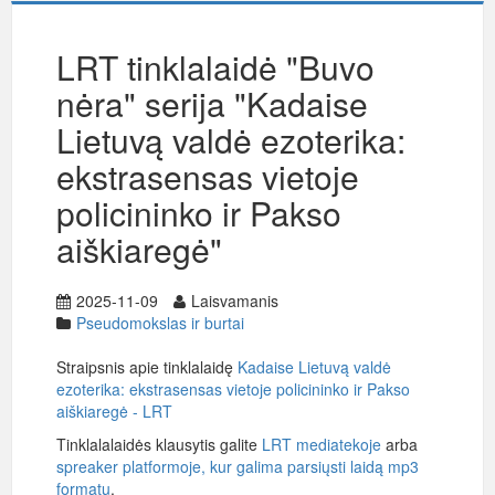
LRT tinklalaidė "Buvo
nėra" serija "Kadaise
Lietuvą valdė ezoterika:
ekstrasensas vietoje
policininko ir Pakso
aiškiaregė"
2025-11-09
Laisvamanis
Pseudomokslas ir burtai
Straipsnis apie tinklalaidę
Kadaise Lietuvą valdė
ezoterika: ekstrasensas vietoje policininko ir Pakso
aiškiaregė - LRT
Tinklalalaidės klausytis galite
LRT mediatekoje
arba
spreaker platformoje, kur galima parsiųsti laidą mp3
formatu
.