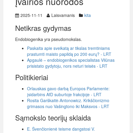
Įvairios nuorodos
2025-11-11
Laisvamanis
kita
Netikras gydymas
Endobiogenika yra pseudomokslas.
Paskaita apie sveikatą ar tikslas tremtiniams
prastumti maisto papildą po 200 eurų? - LRT
Apgaulė – endobiogenikos specialistas Vilūnas
prisistato gydytoju, nors neturi teisės - LRT
Politikieriai
Orlauskas gavo darbą Europos Parlamente:
įsidarbins AfD suburtoje frakcijoje - LRT
Rosita Garškaitė-Antonowicz. Krikščionizmo
grimasos nuo Vašingtono iki Maksvos - LRT
Sąmokslo teorijų sklaida
E. Švenčionienė teisme dangstosi V.