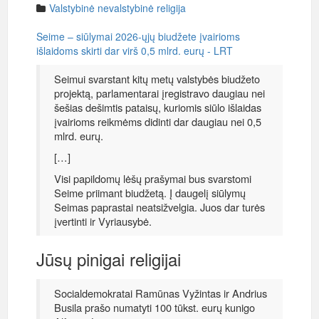
Valstybinė nevalstybinė religija
Seime – siūlymai 2026-ųjų biudžete įvairioms
išlaidoms skirti dar virš 0,5 mlrd. eurų - LRT
Seimui svarstant kitų metų valstybės biudžeto
projektą, parlamentarai įregistravo daugiau nei
šešias dešimtis pataisų, kuriomis siūlo išlaidas
įvairioms reikmėms didinti dar daugiau nei 0,5
mlrd. eurų.
[…]
Visi papildomų lėšų prašymai bus svarstomi
Seime priimant biudžetą. Į daugelį siūlymų
Seimas paprastai neatsižvelgia. Juos dar turės
įvertinti ir Vyriausybė.
Jūsų pinigai religijai
Socialdemokratai Ramūnas Vyžintas ir Andrius
Busila prašo numatyti 100 tūkst. eurų kunigo