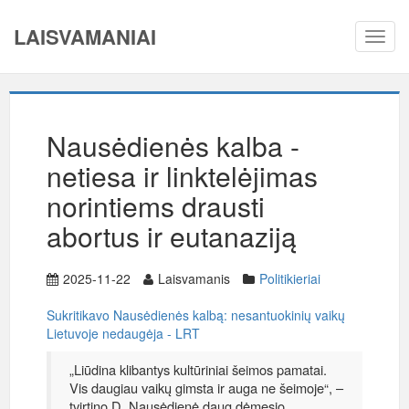
LAISVAMANIAI
Toggl
navig
Nausėdienės kalba -
netiesa ir linktelėjimas
norintiems drausti
abortus ir eutanaziją
2025-11-22
Laisvamanis
Politikieriai
Sukritikavo Nausėdienės kalbą: nesantuokinių vaikų
Lietuvoje nedaugėja - LRT
„Liūdina klibantys kultūriniai šeimos pamatai.
Vis daugiau vaikų gimsta ir auga ne šeimoje“, –
tvirtino D. Nausėdienė daug dėmesio