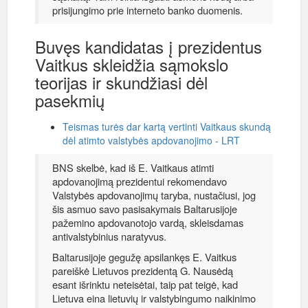
prisijungimo prie interneto banko duomenis.
Buvęs kandidatas į prezidentus
Vaitkus skleidžia sąmokslo
teorijas ir skundžiasi dėl
pasekmių
Teismas turės dar kartą vertinti Vaitkaus skundą
dėl atimto valstybės apdovanojimo - LRT
BNS skelbė, kad iš E. Vaitkaus atimti
apdovanojimą prezidentui rekomendavo
Valstybės apdovanojimų taryba, nustačiusi, jog
šis asmuo savo pasisakymais Baltarusijoje
pažemino apdovanotojo vardą, skleisdamas
antivalstybinius naratyvus.
Baltarusijoje gegužę apsilankęs E. Vaitkus
pareiškė Lietuvos prezidentą G. Nausėdą
esant išrinktu neteisėtai, taip pat teigė, kad
Lietuva eina lietuvių ir valstybingumo naikinimo