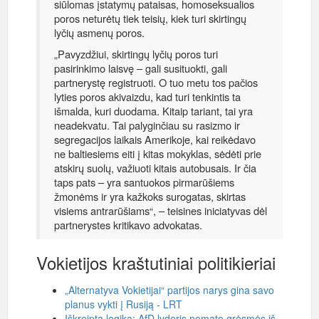
siūlomas įstatymų pataisas, homoseksualios
poros neturėtų tiek teisių, kiek turi skirtingų
lyčių asmenų poros.
„Pavyzdžiui, skirtingų lyčių poros turi
pasirinkimo laisvę – gali susituokti, gali
partnerystę registruoti. O tuo metu tos pačios
lyties poros akivaizdu, kad turi tenkintis ta
išmalda, kuri duodama. Kitaip tariant, tai yra
neadekvatu. Tai palyginčiau su rasizmo ir
segregacijos laikais Amerikoje, kai reikėdavo
ne baltiesiems eiti į kitas mokyklas, sėdėti prie
atskirų suolų, važiuoti kitais autobusais. Ir čia
taps pats – yra santuokos pirmarūšiems
žmonėms ir yra kažkoks surogatas, skirtas
visiems antrarūšiams“, – teisines iniciatyvas dėl
partnerystes kritikavo advokatas.
Vokietijos kraštutiniai politikieriai
„Alternatyva Vokietijai“ partijos narys gina savo
planus vykti į Rusiją - LRT
Iškreipta logika: AfD lyderis nemato grėsmės iš