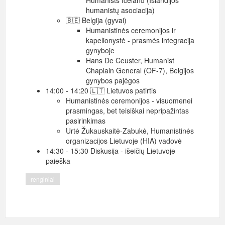
Humanists Iceland (Islandijos
humanistų asociacija)
🇧🇪 Belgija (gyvai)
Humanistinės ceremonijos ir
kapelionystė - prasmės integracija
gynyboje
Hans De Ceuster, Humanist
Chaplain General (OF-7), Belgijos
gynybos pajėgos
14:00 - 14:20 🇱🇹 Lietuvos patirtis
Humanistinės ceremonijos - visuomenei
prasmingas, bet teisiškai nepripažintas
pasirinkimas
Urtė Žukauskaitė-Zabukė, Humanistinės
organizacijos Lietuvoje (HIA) vadovė
14:30 - 15:30 Diskusija - išeičių Lietuvoje
paieška
renginiai