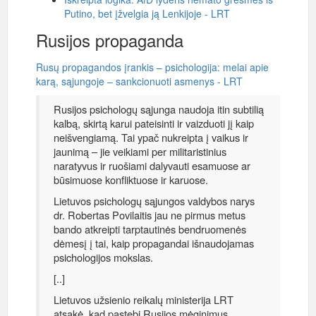
Putino, bet įžvelgia ją Lenkijoje - LRT
Rusijos propaganda
Rusų propagandos įrankis – psichologija: melai apie
karą, sąjungoje – sankcionuoti asmenys - LRT
Rusijos psichologų sąjunga naudoja itin subtilią
kalbą, skirtą karui pateisinti ir vaizduoti jį kaip
neišvengiamą. Tai ypač nukreipta į vaikus ir
jaunimą – jie veikiami per militaristinius
naratyvus ir ruošiami dalyvauti esamuose ar
būsimuose konfliktuose ir karuose.
Lietuvos psichologų sąjungos valdybos narys
dr. Robertas Povilaitis jau ne pirmus metus
bando atkreipti tarptautinės bendruomenės
dėmesį į tai, kaip propagandai išnaudojamas
psichologijos mokslas.
[..]
Lietuvos užsienio reikalų ministerija LRT
atsakė, kad pastebi Rusijos mėginimus