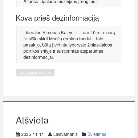
Alfonso Lipniūno muziejaus įrengimui.
Kova prieš dezinformaciją
Liberalas Simonas Kairys […] dar 10 mln. eurų
jis siūlo skirti Medijų rėmimo fondui – taip,
pasak jo, būtų įtvirtinta lyderystė žiniasklaidos
politikos srityje ir sustiprintas atsparumas
dezinformacijai.
jūsų pinigai religijai
Atšvieta
2025-11-11
Laisvamanis
Švietimas