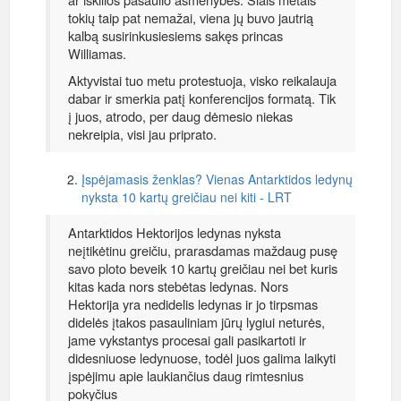
tokių taip pat nemažai, viena jų buvo jautrią
kalbą susirinkusiesiems sakęs princas
Williamas.
Aktyvistai tuo metu protestuoja, visko reikalauja
dabar ir smerkia patį konferencijos formatą. Tik
į juos, atrodo, per daug dėmesio niekas
nekreipia, visi jau priprato.
Įspėjamasis ženklas? Vienas Antarktidos ledynų
nyksta 10 kartų greičiau nei kiti - LRT
Antarktidos Hektorijos ledynas nyksta
neįtikėtinu greičiu, prarasdamas maždaug pusę
savo ploto beveik 10 kartų greičiau nei bet kuris
kitas kada nors stebėtas ledynas. Nors
Hektorija yra nedidelis ledynas ir jo tirpsmas
didelės įtakos pasauliniam jūrų lygiui neturės,
jame vykstantys procesai gali pasikartoti ir
didesniuose ledynuose, todėl juos galima laikyti
įspėjimu apie laukiančius daug rimtesnius
pokyčius