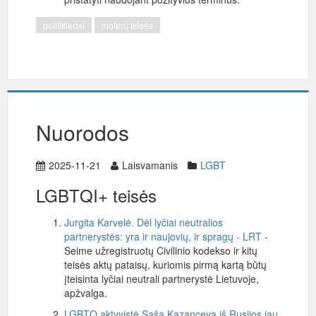
politikieriai
moterų teisės
Nuorodos
2025-11-21
Laisvamanis
LGBT
LGBTQI+ teisės
Jurgita Karvelė. Dėl lyčiai neutralios
partnerystės: yra ir naujovių, ir spragų - LRT
-
Seime užregistruotų Civilinio kodekso ir kitų
teisės aktų pataisų, kuriomis pirmą kartą būtų
įteisinta lyčiai neutrali partnerystė Lietuvoje,
apžvalga.
LGBTQ aktyvistė Saša Kazanceva iš Rusijos jau