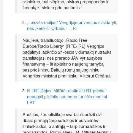
skleidimo, bet slėpimo, atviros propagandos ir
žmonių kiršinimo priemonėmis.“
„Laisvės radijas“ Vengrijoje priverstas užsidaryti,
nes „kenkia“ Orbanui - LRT
Naujienų transliuotojo „Radio Free
Europe/Radio Liberty“ (RFE/ RL) Vengrijos
padalinys lapkričio 21-osios vidurnaktį nutrauks
transliacijas, nes prarado JAV vyriausybės
finansavimą – ši apkaltino naujienų tarnybą
pasipriešinimu Baltųjų rūmų sąjungininkui
Vengrijos ministrui pirmininkui Viktorui Orbánui.
Iš LRT išėjusi Miliūtė: etatiniai LRT priešai
nebegali piktintis nuomonę turinčia manimi -
LRT
Anot jos, žurnalistikoje svarbu nubrėžti dvi
ribas: pirmąją tarp solidžios ir bulvarinės
žiniasklaidos, o antrąją – tarp žurnalistikos ir
propagandos. Pirmu atveju, R. Miliūtės teigimu,