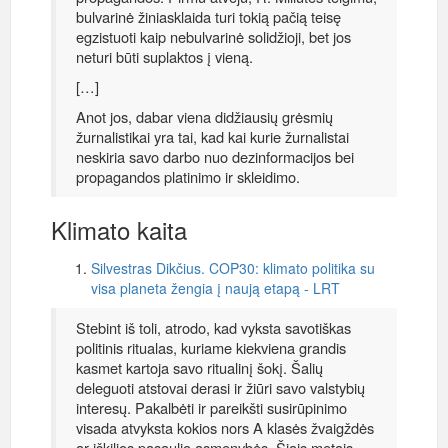
bulvarinė žiniasklaida turi tokią pačią teisę
egzistuoti kaip nebulvarinė solidžioji, bet jos
neturi būti suplaktos į vieną.
[…]
Anot jos, dabar viena didžiausių grėsmių
žurnalistikai yra tai, kad kai kurie žurnalistai
neskiria savo darbo nuo dezinformacijos bei
propagandos platinimo ir skleidimo.
Klimato kaita
Silvestras Dikčius. COP30: klimato politika su
visa planeta žengia į naują etapą - LRT
Stebint iš toli, atrodo, kad vyksta savotiškas
politinis ritualas, kuriame kiekviena grandis
kasmet kartoja savo ritualinį šokį. Šalių
deleguoti atstovai derasi ir žiūri savo valstybių
interesų. Pakalbėti ir pareikšti susirūpinimo
visada atvyksta kokios nors A klasės žvaigždės
ar iškilios pasaulio asmenybės. Šiais metais