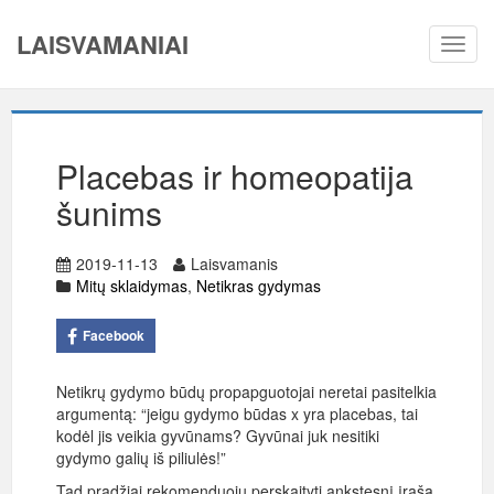
LAISVAMANIAI
Toggl
navig
Placebas ir homeopatija
šunims
2019-11-13
Laisvamanis
Mitų sklaidymas
,
Netikras gydymas
Facebook
Netikrų gydymo būdų propapguotojai neretai pasitelkia
argumentą: “jeigu gydymo būdas x yra placebas, tai
kodėl jis veikia gyvūnams? Gyvūnai juk nesitiki
gydymo galių iš piliulės!”
Tad pradžiai rekomenduoju perskaityti ankstesnį įrašą