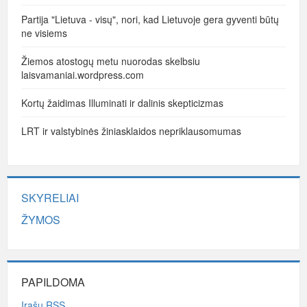
Partija "Lietuva - visų", nori, kad Lietuvoje gera gyventi būtų
ne visiems
Žiemos atostogų metu nuorodas skelbsiu
laisvamaniai.wordpress.com
Kortų žaidimas Illuminati ir dalinis skepticizmas
LRT ir valstybinės žiniasklaidos nepriklausomumas
SKYRELIAI
ŽYMOS
PAPILDOMA
Įrašų RSS