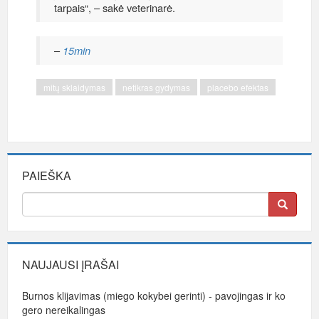
tarpais“, – sakė veterinarė.
–
15min
mitų sklaidymas
netikras gydymas
placebo efektas
PAIEŠKA
NAUJAUSI ĮRAŠAI
Burnos klijavimas (miego kokybei gerinti) - pavojingas ir ko
gero nereikalingas