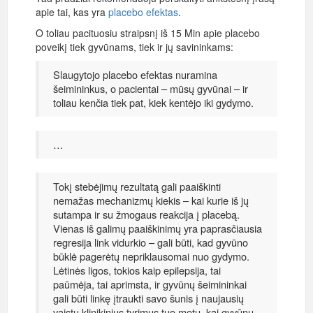
apie tai, kas yra
placebo efektas
.
O toliau pacituosiu straipsnį iš 15 Min apie placebo
poveikį tiek gyvūnams, tiek ir jų savininkams:
Slaugytojo placebo efektas nuramina
šeimininkus, o pacientai – mūsų gyvūnai – ir
toliau kenčia tiek pat, kiek kentėjo iki gydymo.
…
Tokį stebėjimų rezultatą gali paaiškinti
nemažas mechanizmų kiekis – kai kurie iš jų
sutampa ir su žmogaus reakcija į placebą.
Vienas iš galimų paaiškinimų yra paprasčiausia
regresija link vidurkio – gali būti, kad gyvūno
būklė pagerėtų nepriklausomai nuo gydymo.
Lėtinės ligos, tokios kaip epilepsija, tai
paūmėja, tai aprimsta, ir gyvūnų šeimininkai
gali būti linkę įtraukti savo šunis į naujausių
vaistų klinikinius tyrimus tuo metu, kai gyvūnų