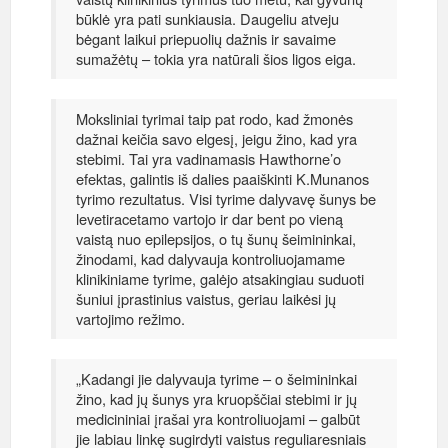
būklė yra pati sunkiausia. Daugeliu atveju
bėgant laikui priepuolių dažnis ir savaime
sumažėtų – tokia yra natūrali šios ligos eiga.
Moksliniai tyrimai taip pat rodo, kad žmonės
dažnai keičia savo elgesį, jeigu žino, kad yra
stebimi. Tai yra vadinamasis Hawthorne’o
efektas, galintis iš dalies paaiškinti K.Munanos
tyrimo rezultatus. Visi tyrime dalyvavę šunys be
levetiracetamo vartojo ir dar bent po vieną
vaistą nuo epilepsijos, o tų šunų šeimininkai,
žinodami, kad dalyvauja kontroliuojamame
klinikiniame tyrime, galėjo atsakingiau suduoti
šuniui įprastinius vaistus, geriau laikėsi jų
vartojimo režimo.
„Kadangi jie dalyvauja tyrime – o šeimininkai
žino, kad jų šunys yra kruopščiai stebimi ir jų
medicininiai įrašai yra kontroliuojami – galbūt
jie labiau linkę sugirdyti vaistus reguliaresniais