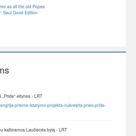
e as all the old Popes
: Saul Good Edition
ms
š „Pride“ eitynes - LRT
vengrija-prieme-istatymo-projekta-nukreipta-pries-pride-
u kaltinamos Laučienės bylą - LRT