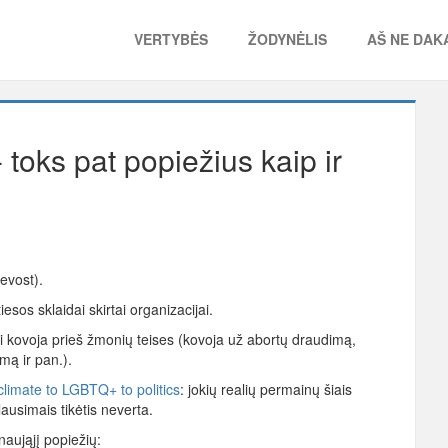
VERTYBĖS
ŽODYNĖLIS
AŠ NE DAKA
toks pat popiežius kaip ir
evost).
esos sklaidai skirtai organizacijai.
dai kovoja prieš žmonių teises (kovoja už abortų draudimą,
mą ir pan.).
limate to LGBTQ+ to politics
: jokių realių permainų šiais
ausimais tikėtis neverta.
aująjį popiežių: