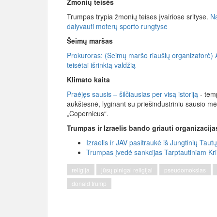
Žmonių teisės
Trumpas trypia žmonių teises įvairiose srityse.
Na
dalyvauti moterų sporto rungtyse
Šeimų maršas
Prokuroras: (Šeimų maršo riaušių organizatorė) A
teisėtai išrinktą valdžią
Klimato kaita
Praėjęs sausis – šilčiausias per visą istoriją
- temp
aukštesnė, lyginant su priešindustriniu sausio mė
„Copernicus“.
Trumpas ir Izraelis bando griauti organizacija
Izraelis ir JAV pasitraukė iš Jungtinių Ta
Trumpas įvedė sankcijas Tarptautiniam Kr
religija
jūsų pinigai religijai
pseudomokslas
donald trump