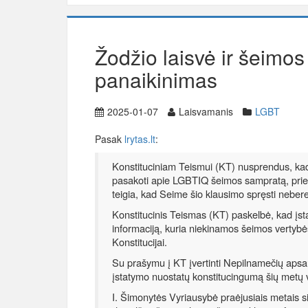
Žodžio laisvė ir šeimo
panaikinimas
2025-01-07
Laisvamanis
LGBT
Pasak
lrytas.lt
:
Konstituciniam Teismui (KT) nusprendus, ka
pasakoti apie LGBTIQ šeimos sampratą, prieš
teigia, kad Seime šio klausimo spręsti nebere
Konstitucinis Teismas (KT) paskelbė, kad įs
informaciją, kuria niekinamos šeimos vertyb
Konstitucijai.
Su prašymu į KT įvertinti Nepilnamečių apsa
įstatymo nuostatų konstitucingumą šių metų v
I. Šimonytės Vyriausybė praėjusiais metais si