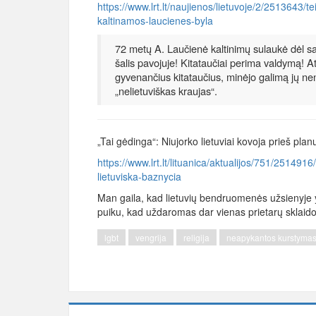
https://www.lrt.lt/naujienos/lietuvoje/2/2513643
kaltinamos-laucienes-byla
72 metų A. Laučienė kaltinimų sulaukė dėl s
šalis pavojuje! Kitataučiai perima valdymą! At
gyvenančius kitataučius, minėjo galimą jų nen
„nelietuviškas kraujas“.
„Tai gėdinga“: Niujorko lietuviai kovoja prieš pla
https://www.lrt.lt/lituanica/aktualijos/751/2514916
lietuviska-baznycia
Man gaila, kad lietuvių bendruomenės užsienyje y
puiku, kad uždaromas dar vienas prietarų sklaido
lgbt
vengrija
religija
neapykantos kurstyma