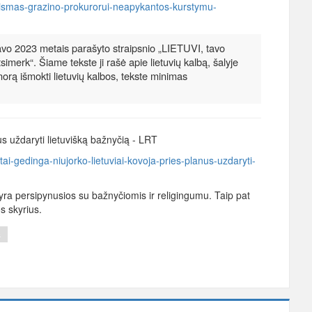
/teismas-grazino-prokurorui-neapykantos-kurstymu-
avo 2023 metais parašyto straipsnio „LIETUVI, tavo
simerk“. Šiame tekste ji rašė apie lietuvių kalbą, šalyje
orą išmokti lietuvių kalbos, tekste minimas
nus uždaryti lietuvišką bažnyčią - LRT
/tai-gedinga-niujorko-lietuviai-kovoja-pries-planus-uzdaryti-
ra persipynusios su bažnyčiomis ir religingumu. Taip pat
s skyrius.
s