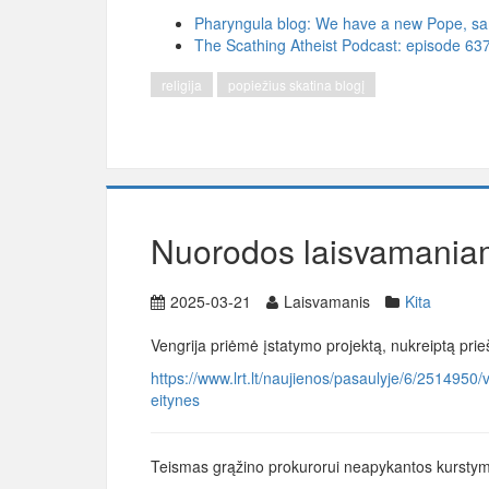
Pharyngula blog: We have a new Pope, sam
The Scathing Atheist Podcast: episode 637
religija
popiežius skatina blogį
Nuorodos laisvamania
2025-03-21
Laisvamanis
Kita
Vengrija priėmė įstatymo projektą, nukreiptą prie
https://www.lrt.lt/naujienos/pasaulyje/6/2514950/
eitynes
Teismas grąžino prokurorui neapykantos kurstym