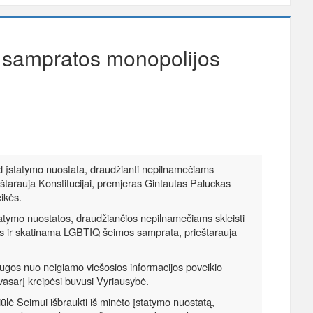
s sampratos monopolijos
d įstatymo nuostata, draudžianti nepilnamečiams
tarauja Konstitucijai, premjeras Gintautas Paluckas
ikės.
tatymo nuostatos, draudžiančios nepilnamečiams skleisti
ės ir skatinama LGBTIQ šeimos samprata, prieštarauja
ugos nuo neigiamo viešosios informacijos poveikio
asarį kreipėsi buvusi Vyriausybė.
ūlė Seimui išbraukti iš minėto įstatymo nuostatą,