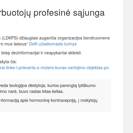
arbuotojų profesinė sąjunga
nga (LDKPS) džiaugiasi augančia organizacijos bendruomene
aro mus laisvus“
Delfi užsakomasis turinys
 teisę dezinformacijai ir neapykantai skleisti.
šyta čia:
yrai-linke-i-prievarta-o-moters-kunas-vartojimo-objektas-po-
da teologijos dėstytoja, kurios parengtą lytiškumo
mo narė, buvo rastas kitas kelias.
zinformaciją apie hormoninę kontracepciją, į mokytojų