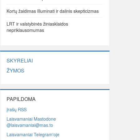
Kortų žaidimas Illuminati ir dalinis skepticizmas
LRT ir valstybinės žiniasklaidos
nepriklausomumas
SKYRELIAI
ŽYMOS
PAPILDOMA
Įrašų RSS
Laisvamaniai Mastodone
@laisvamaniai@mas.to
Laisvamaniai Telegram'oje