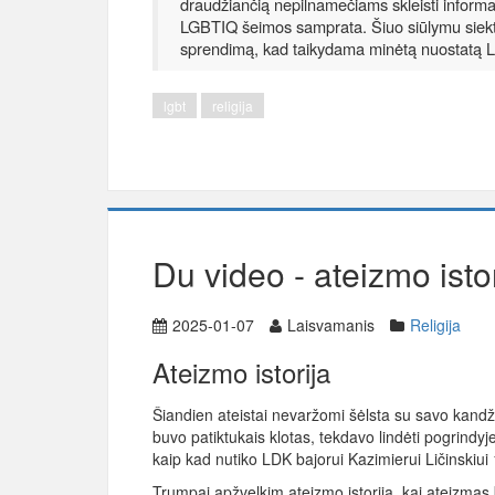
draudžiančią nepilnamečiams skleisti informa
LGBTIQ šeimos samprata. Šiuo siūlymu siek
sprendimą, kad taikydama minėtą nuostatą Li
lgbt
religija
Du video - ateizmo istor
2025-01-07
Laisvamanis
Religija
Ateizmo istorija
Šiandien ateistai nevaržomi šėlsta su savo kandž
buvo patiktukais klotas, tekdavo lindėti pogrindyje
kaip kad nutiko LDK bajorui Kazimierui Ličinskiui
Trumpai apžvelkim ateizmo istorija, kai ateizmas b