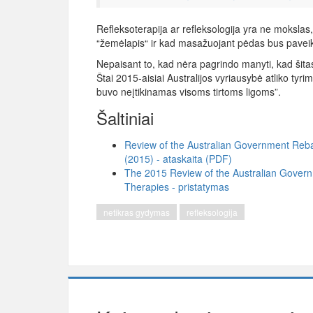
Refleksoterapija ar refleksologija yra ne mokslas
“žemėlapis“ ir kad masažuojant pėdas bus paveiki
Nepaisant to, kad nėra pagrindo manyti, kad šitas 
Štai 2015-aisiai Australijos vyriausybė atliko tyr
buvo neįtikinamas visoms tirtoms ligoms”.
Šaltiniai
Review of the Australian Government Rebat
(2015) - ataskaita (PDF)
The 2015 Review of the Australian Govern
Therapies - pristatymas
netikras gydymas
refleksologija