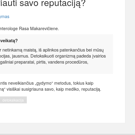
iauti savo reputaciją?
dymas
oenterologe Rasa Makarevičiene.
sveikatą?
i ir netinkamą maistą, iš aplinkos patenkančius bei mūsų
ocijas, jausmus. Detoksikuoti organizmą padeda įvairios
aliniai preparatai, pirtis, vandens procedūros,
tis neveikiančius „gydymo“ metodus, tokius kaip
ą“ visiškai susigriauna savo, kaip mediko, reputaciją.
detoksikacija