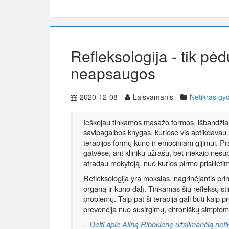
Refleksologija - tik pė
neapsaugos
2020-12-08
Laisvamanis
Netikras g
Ieškojau tinkamos masažo formos, išbandžiau j
savipagalbos knygas, kuriose vis aptikdavau ž
terapijos formų kūno ir emociniam gijimui. Pra
gatvėse, ant klinikų užrašų, bet niekaip nesu
atradau mokytoją, nuo kurios pirmo prisilieti
Refleksologija yra mokslas, nagrinėjantis prin
organą ir kūno dalį. Tinkamas šių refleksų st
problemų. Taip pat ši terapija gali būti kaip
prevencija nuo susirgimų, chroniškų simptom
–
Delfi apie Aliną Ribokienę užsiimančią net