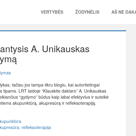
VERTYBĖS
ŽODYNĖLIS
AŠ NE DAKA
dantysis A. Unikauskas
dymą
ydymas
lykas, tačiau jos tampa tikru blogiu, kai autoritetingai
s tipams. LRT laidoje “Klauskite daktaro” A. Unikauskas
ikiančius “gydymo” būdus kaip labai efektyvius ir suteikė
iems akupunktūrą, akupresūrą ir refleksoterapiją.
 akupunktūra
akupresūra, refleksoterapija