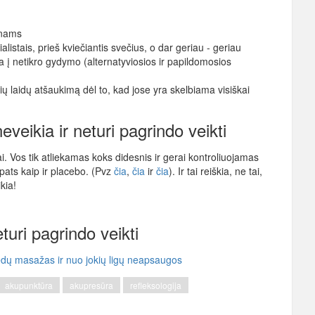
anams
ialistais, prieš kviečiantis svečius, o dar geriau - geriau
a į netikro gydymo (alternatyviosios ir papildomosios
ių laidų atšaukimą dėl to, kad jose yra skelbiama visiškai
veikia ir neturi pagrindo veikti
. Vos tik atliekamas koks didesnis ir gerai kontroliuojamas
pats kaip ir placebo. (Pvz
čia
,
čia
ir
čia
). Ir tai reiškia, ne tai,
kia!
turi pagrindo veikti
pėdų masažas ir nuo jokių ligų neapsaugos
akupunktūra
akupresūra
refleksologija