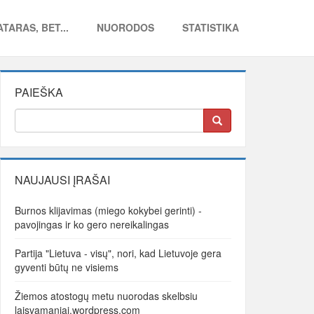
TARAS, BET...
NUORODOS
STATISTIKA
PAIEŠKA
NAUJAUSI ĮRAŠAI
Burnos klijavimas (miego kokybei gerinti) -
pavojingas ir ko gero nereikalingas
Partija "Lietuva - visų", nori, kad Lietuvoje gera
gyventi būtų ne visiems
Žiemos atostogų metu nuorodas skelbsiu
laisvamaniai.wordpress.com