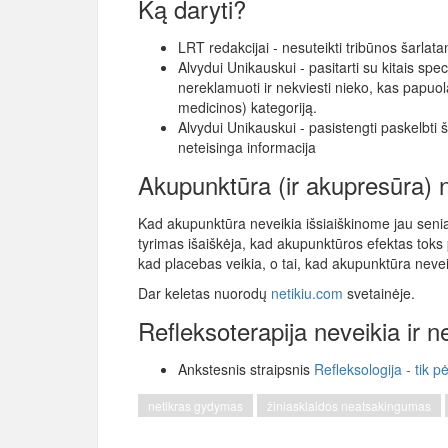
Ką daryti?
LRT redakcijai - nesuteikti tribūnos šarlat
Alvydui Unikauskui - pasitarti su kitais spec
nereklamuoti ir nekviesti nieko, kas papuol
medicinos) kategoriją.
Alvydui Unikauskui - pasistengti paskelbti š
neteisinga informacija
Akupunktūra (ir akupresūra) ne
Kad akupunktūra neveikia išsiaiškinome jau seniai
tyrimas išaiškėja, kad akupunktūros efektas toks 
kad placebas veikia, o tai, kad akupunktūra nevei
Dar keletas nuorodų
netikiu.com
svetainėje.
Refleksoterapija neveikia ir ne
Ankstesnis straipsnis
Refleksologija - tik 
netikras gydymas
žiniasklaidos neatsakingumas