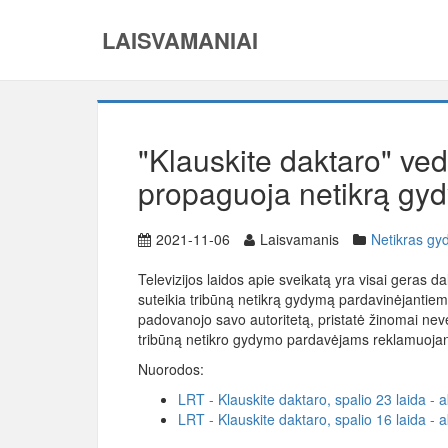
LAISVAMANIAI
"Klauskite daktaro" ve
propaguoja netikrą gy
2021-11-06
Laisvamanis
Netikras g
Televizijos laidos apie sveikatą yra visai geras da
suteikia tribūną netikrą gydymą pardavinėjantiem
padovanojo savo autoritetą, pristatė žinomai neve
tribūną netikro gydymo pardavėjams reklamuojant
Nuorodos:
LRT - Klauskite daktaro, spalio 23 laida -
LRT - Klauskite daktaro, spalio 16 laida - 