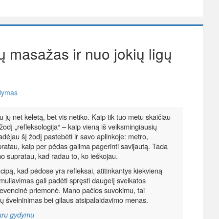
dų masažas ir nuo jokių ligų
ydymas
ų net keletą, bet vis netiko. Kaip tik tuo metu skaičiau
odį „refleksologija“ – kaip vieną iš veiksmingiausių
dėjau šį žodį pastebėti ir savo aplinkoje: metro,
pratau, kaip per pėdas galima pagerinti savijautą. Tada
mo supratau, kad radau to, ko ieškojau.
cipą, kad pėdose yra refleksai, atitinkantys kiekvieną
imuliavimas gali padėti spręsti daugelį sveikatos
 prevencinė priemonė. Mano pačios suvokimu, tai
ų švelninimas bei gilaus atsipalaidavimo menas.
ikru gydymu