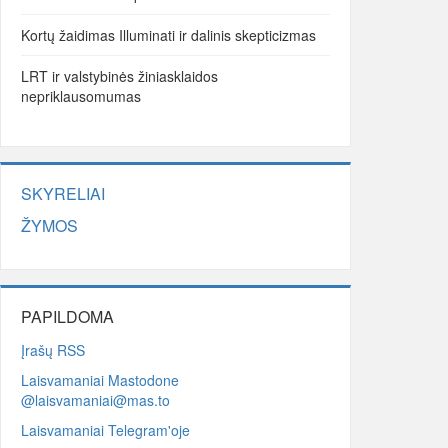
Kortų žaidimas Illuminati ir dalinis skepticizmas
LRT ir valstybinės žiniasklaidos
nepriklausomumas
SKYRELIAI
ŽYMOS
PAPILDOMA
Įrašų RSS
Laisvamaniai Mastodone
@laisvamaniai@mas.to
Laisvamaniai Telegram'oje