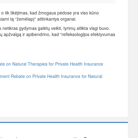
, o tik tikėjimas, kad žmogaus pėdose yra viso kūno
ami tą “žemėlapį“ atitinkantys organai.
netikras gydymas galėtų veikti, tyrimų atlikta visgi buvo.
imų apžvalgą ir apibendrino, kad “refleksologijos efektyvumas
e on Natural Therapies for Private Health Insurance
ment Rebate on Private Health Insurance for Natural