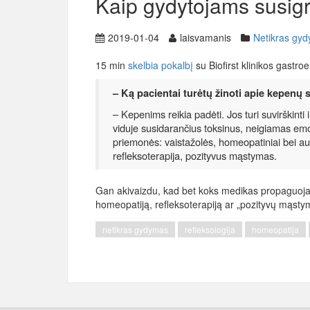
Kaip gydytojams susigr
2019-01-04
laisvamanis
Netikras gy
15 min
skelbia pokalbį
su Biofirst klinikos gastr
– Ką pacientai turėtų žinoti apie kepenų 
– Kepenims reikia padėti. Jos turi suvirškint
viduje susidarančius toksinus, neigiamas em
priemonės: vaistažolės, homeopatiniai bei aug
refleksoterapija, pozityvus mąstymas.
Gan akivaizdu, kad bet koks medikas propaguojan
homeopatiją, refleksoterapiją ar „pozityvų mąstym
netikras gydymas
refleksologija
homeopatija