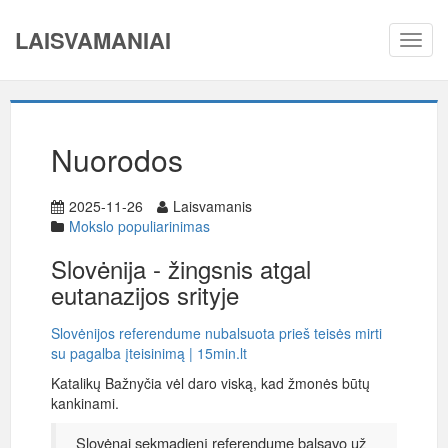
LAISVAMANIAI
Toggl
navig
Nuorodos
2025-11-26
Laisvamanis
Mokslo populiarinimas
Slovėnija - žingsnis atgal
eutanazijos srityje
Slovėnijos referendume nubalsuota prieš teisės mirti
su pagalba įteisinimą | 15min.lt
Katalikų Bažnyčia vėl daro viską, kad žmonės būtų
kankinami.
Slovėnai sekmadienį referendume balsavo už