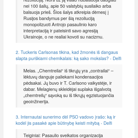
nei 100 šalių, apie 50 valstybių susilaiko arba
balsuoja prieš. Šios šalys atkreipia dėmesį į
Rusijos bandymus per šią rezoliuciją
monopolizuoti Antrojo pasaulinio karo
interpretaciją ir pateisinti savo agresiją
Ukrainoje, o ne realiai kovoti su nacizmu.
2. Tuckeris Carlsonas tikina, kad žmonės iš dangaus
slapta purškiami chemikalais: ką sako mokslas? - Delfi
Melas. „Chemtreilai“ iš tikrųjų yra „contrailai“ –
lėktuvų danguje paliekami kondensacijos
pėdsakai. Jų buvo ir T. Carlsono vaikystėje, ir
dabar. Melagienų skleidėjai suplaka išgalvotą
„chemtreilų“ sąvoką su iš tikrųjų egzistuojančia
geoinžinerija.
3. Internautai sunerimo dėl PSO vadovo įrašo: ką ir
kodėl jis pasakė apie būtinybę keisti mitybą - Delfi
Teiginiai: Pasaulio sveikatos organizacija