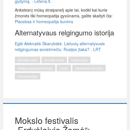
gydymą. - Letena.lt
.
Ankstesnį mūsų straipsnelį apie tai, kodėl kai kurie
žmonės tiki homeopatija gyvūnams, galite skaityti čia:
Placebas ir homeopatija šunims
Alternatyvaus relgingumo istorija
Eglė Aleknaitė-Škarubskė. Lietuvių alternatyvusis
religingumas sovietmečiu: Rusijos įtaka? - LRT
klimato kaita
klimato krizė
eutanazija
mokso populiarinimas
rusija
sąmokslo teorijos
homeopatija
Mokslo festivalis
„Erdvėlaivis Žemė“: