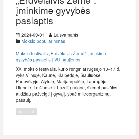
įminkime gyvybės
paslaptis
2024-09-01
Laisvamanis
Mokslo populiarinimas
Mokslo festivalis „Erdvėlaivis Žemė“: įminkime
gyvybės paslaptis | VU naujienos
XXI mokslo festivalis, kurio renginiai rugsėjo 13–17 d.
vyks Vilniuje, Kaune, Klaipėdoje, Šiauliuose,
Panevėžyje, Alytuje, Marijampolėje, Tauragėje,
Utenoje, Telšiuose ir Lazdijų rajone, šiemet pasiūlys
atidžiau pažvelgti į gyvąjį, ypač mikroorganizmų,
pasaulį.
renginiai