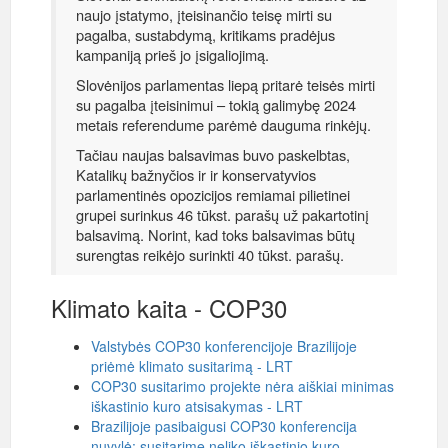
naujo įstatymo, įteisinančio teisę mirti su
pagalba, sustabdymą, kritikams pradėjus
kampaniją prieš jo įsigaliojimą.
Slovėnijos parlamentas liepą pritarė teisės mirti
su pagalba įteisinimui – tokią galimybę 2024
metais referendume parėmė dauguma rinkėjų.
Tačiau naujas balsavimas buvo paskelbtas,
Katalikų bažnyčios ir ir konservatyvios
parlamentinės opozicijos remiamai pilietinei
grupei surinkus 46 tūkst. parašų už pakartotinį
balsavimą. Norint, kad toks balsavimas būtų
surengtas reikėjo surinkti 40 tūkst. parašų.
Klimato kaita - COP30
Valstybės COP30 konferencijoje Brazilijoje
priėmė klimato susitarimą - LRT
COP30 susitarimo projekte nėra aiškiai minimas
iškastinio kuro atsisakymas - LRT
Brazilijoje pasibaigusi COP30 konferencija
nuvylė: susitarime neliko iškastinio kuro