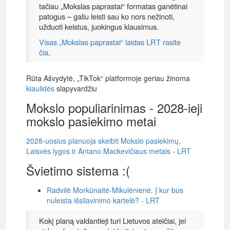
tačiau „Mokslas paprastai“ formatas ganėtinai
patogus – galiu leisti sau ko nors nežinoti,
užduoti keistus, juokingus klausimus.
Visas „Mokslas paprastai“ laidas LRT rasite
čia
.
Rūta Ašvydytė, „TikTok“ platformoje geriau žinoma
kiaulidės
slapyvardžiu
Mokslo populiarinimas - 2028-ieji
mokslo pasiekimo metai
2028-uosius planuoja skelbti Mokslo pasiekimų,
Laisvės lygos ir Antano Mackevičiaus metais - LRT
Švietimo sistema :(
Radvilė Morkūnaitė-Mikulėnienė. Į kur bus
nuleista išsilavinimo kartelė? - LRT
Kokį planą valdantieji turi Lietuvos ateičiai, jei