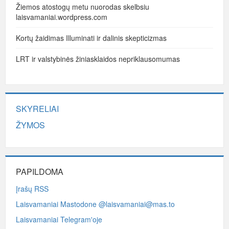
Žiemos atostogų metu nuorodas skelbsiu
laisvamaniai.wordpress.com
Kortų žaidimas Illuminati ir dalinis skepticizmas
LRT ir valstybinės žiniasklaidos nepriklausomumas
SKYRELIAI
ŽYMOS
PAPILDOMA
Įrašų RSS
Laisvamaniai Mastodone @laisvamaniai@mas.to
Laisvamaniai Telegram'oje