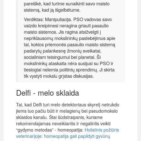
pareiškė, kad turime sunaikinti savo maisto
sistemą, kad ją išgelbėtume.
Verdiktas: Manipuliacija. PSO vadovas savo
vaizdo kreipimesi neragina griauti pasaulio
maisto sistemos. Jis ragina atsižvelgti į
nepriklausomų mokslininkų pastebėjimus apie
tai, kokios priemonės pasaulio maisto sistemą
padarytų palankesnę žmonių sveikatai,
socialiniam teisingumui bei planetai. Ši
mokslininkų ataskaita nėra susijusi su PSO ir
tiesiogiai nelemia politinių sprendimų. Ji skirta
tik vystyti mokslu grįstas diskusijas.
Delfi - melo sklaida
Tai, kad Delfi turi melo detektoriaus skyrelį netrukdo
jiems tuo pačiu būti ir melagienų bei pseudomokslo
sklaidos kanalu. Štai šūdstraipsnis, kuriame
rekomendajamas neveikiantis ir negalintis veikti
“gydymo metodas” - homeopatija:
Holistinis požiūris
veterinarijoje: homeopatija gali papildyti gyvūnų