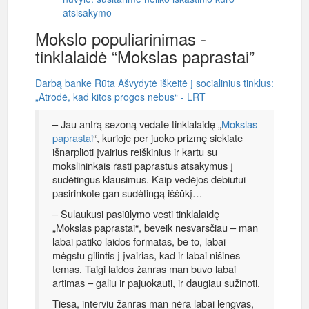
atsisakymo
Mokslo populiarinimas -
tinklalaidė “Mokslas paprastai”
Darbą banke Rūta Ašvydytė iškeitė į socialinius tinklus:
„Atrodė, kad kitos progos nebus“ - LRT
– Jau antrą sezoną vedate tinklalaidę „
Mokslas
paprastai
“, kurioje per juoko prizmę siekiate
išnarplioti įvairius reiškinius ir kartu su
mokslininkais rasti paprastus atsakymus į
sudėtingus klausimus. Kaip vedėjos debiutui
pasirinkote gan sudėtingą iššūkį…
– Sulaukusi pasiūlymo vesti tinklalaidę
„Mokslas paprastai“, beveik nesvarsčiau – man
labai patiko laidos formatas, be to, labai
mėgstu gilintis į įvairias, kad ir labai nišines
temas. Taigi laidos žanras man buvo labai
artimas – galiu ir pajuokauti, ir daugiau sužinoti.
Tiesa, interviu žanras man nėra labai lengvas,