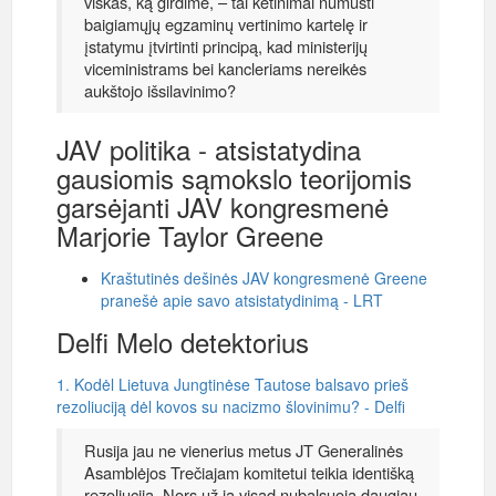
viskas, ką girdime, – tai ketinimai numušti
baigiamųjų egzaminų vertinimo kartelę ir
įstatymu įtvirtinti principą, kad ministerijų
viceministrams bei kancleriams nereikės
aukštojo išsilavinimo?
JAV politika - atsistatydina
gausiomis sąmokslo teorijomis
garsėjanti JAV kongresmenė
Marjorie Taylor Greene
Kraštutinės dešinės JAV kongresmenė Greene
pranešė apie savo atsistatydinimą - LRT
Delfi Melo detektorius
1. Kodėl Lietuva Jungtinėse Tautose balsavo prieš
rezoliuciją dėl kovos su nacizmo šlovinimu? - Delfi
Rusija jau ne vienerius metus JT Generalinės
Asamblėjos Trečiajam komitetui teikia identišką
rezoliuciją. Nors už ją visad nubalsuoja daugiau