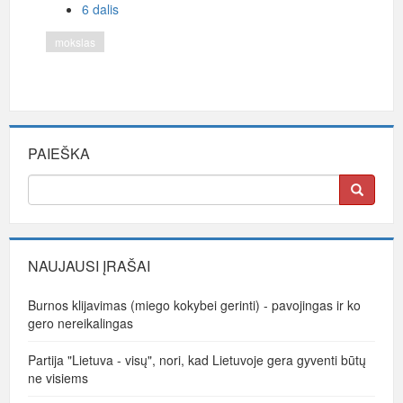
6 dalis
mokslas
PAIEŠKA
NAUJAUSI ĮRAŠAI
Burnos klijavimas (miego kokybei gerinti) - pavojingas ir ko
gero nereikalingas
Partija "Lietuva - visų", nori, kad Lietuvoje gera gyventi būtų
ne visiems