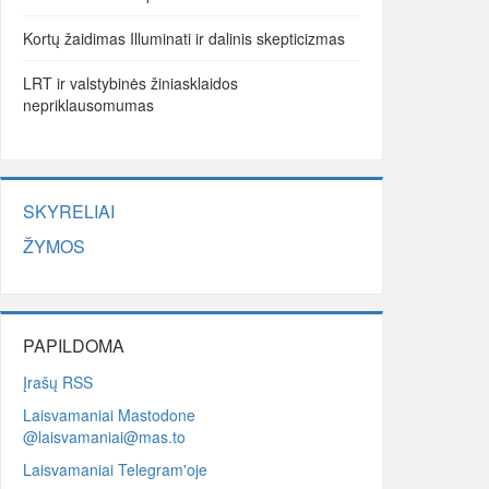
Kortų žaidimas Illuminati ir dalinis skepticizmas
LRT ir valstybinės žiniasklaidos
nepriklausomumas
SKYRELIAI
ŽYMOS
PAPILDOMA
Įrašų RSS
Laisvamaniai Mastodone
@laisvamaniai@mas.to
Laisvamaniai Telegram'oje