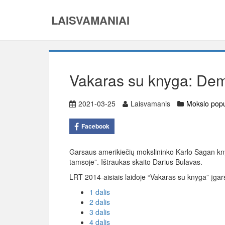
LAISVAMANIAI
Vakaras su knyga: Dem
2021-03-25
Laisvamanis
Mokslo popu
Facebook
Garsaus amerikiečių mokslininko Karlo Sagan k
tamsoje”. Ištraukas skaito Darius Bulavas.
LRT 2014-aisiais laidoje “Vakaras su knyga” įgars
1 dalis
2 dalis
3 dalis
4 dalis