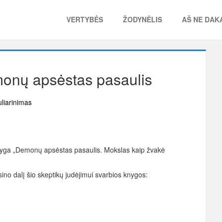
VERTYBĖS
ŽODYNĖLIS
AŠ NE DAKA
onų apsėstas pasaulis
liarinimas
nyga „Demonų apsėstas pasaulis. Mokslas kaip žvakė
ino dalį šio skeptikų judėjimui svarbios knygos: