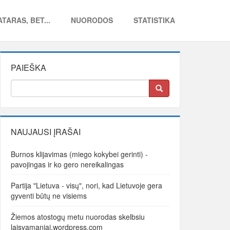
TARAS, BET...
NUORODOS
STATISTIKA
PAIEŠKA
NAUJAUSI ĮRAŠAI
Burnos klijavimas (miego kokybei gerinti) -
pavojingas ir ko gero nereikalingas
Partija "Lietuva - visų", nori, kad Lietuvoje gera
gyventi būtų ne visiems
Žiemos atostogų metu nuorodas skelbsiu
laisvamaniai.wordpress.com