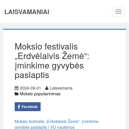
LAISVAMANIAI
Toggl
navig
Mokslo festivalis
„Erdvėlaivis Žemė“:
įminkime gyvybės
paslaptis
2024-09-01
Laisvamanis
Mokslo populiarinimas
Facebook
Mokslo festivalis „Erdvėlaivis Žemė“: įminkime
gyvybės paslaptis | VU naujienos