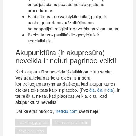
emocijas šioms pseudomokslu grįstoms
procedūroms.
Pacientams - nešvaistykite laiko, pinigų ir
pastangų burtams, užkalbėjimams,
homeopatijai, religijai ir beverčiams vitaminams.
Pacientams - pasitikėkite gydytojais ir
specialistais.
Akupunktūra (ir akupresūra)
neveikia ir neturi pagrindo veikti
Kad akupunktūra neveikia išsiaiškinome jau seniai.
Vos tik atliekamas koks didesnis ir gerai
kontroliuojamas tyrimas išaiškėja, kad akupunktūros
efektas toks pats kaip ir placebo. (Pvz
čia
,
čia
ir
čia
). Ir
tai reiškia, ne tai, kad placebas veikia, o tai, kad
akupunktūra neveikia!
Dar keletas nuorodų
netikiu.com
svetainėje.
netikras gydymas
finansinis patarimas
nevaisingumas