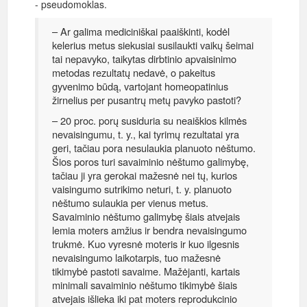
- pseudomoklas.
– Ar galima mediciniškai paaiškinti, kodėl
kelerius metus siekusiai susilaukti vaikų šeimai
tai nepavyko, taikytas dirbtinio apvaisinimo
metodas rezultatų nedavė, o pakeitus
gyvenimo būdą, vartojant homeopatinius
žirnelius per pusantrų metų pavyko pastoti?
– 20 proc. porų susiduria su neaiškios kilmės
nevaisingumu, t. y., kai tyrimų rezultatai yra
geri, tačiau pora nesulaukia planuoto nėštumo.
Šios poros turi savaiminio nėštumo galimybę,
tačiau ji yra gerokai mažesnė nei tų, kurios
vaisingumo sutrikimo neturi, t. y. planuoto
nėštumo sulaukia per vienus metus.
Savaiminio nėštumo galimybę šiais atvejais
lemia moters amžius ir bendra nevaisingumo
trukmė. Kuo vyresnė moteris ir kuo ilgesnis
nevaisingumo laikotarpis, tuo mažesnė
tikimybė pastoti savaime. Mažėjanti, kartais
minimali savaiminio nėštumo tikimybė šiais
atvejais išlieka iki pat moters reprodukcinio