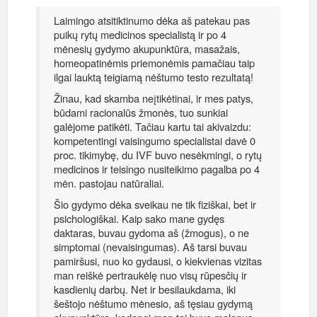
Laimingo atsitiktinumo dėka aš patekau pas
puikų rytų medicinos specialistą ir po 4
mėnesių gydymo akupunktūra, masažais,
homeopatinėmis priemonėmis pamačiau taip
ilgai lauktą teigiamą nėštumo testo rezultatą!
Žinau, kad skamba neįtikėtinai, ir mes patys,
būdami racionalūs žmonės, tuo sunkiai
galėjome patikėti. Tačiau kartu tai akivaizdu:
kompetentingi vaisingumo specialistai davė 0
proc. tikimybę, du IVF buvo nesėkmingi, o rytų
medicinos ir teisingo nusiteikimo pagalba po 4
mėn. pastojau natūraliai.
Šio gydymo dėka sveikau ne tik fiziškai, bet ir
psichologiškai. Kaip sako mane gydęs
daktaras, buvau gydoma aš (žmogus), o ne
simptomai (nevaisingumas). Aš tarsi buvau
pamiršusi, nuo ko gydausi, o kiekvienas vizitas
man reiškė pertraukėlę nuo visų rūpesčių ir
kasdienių darbų. Net ir besilaukdama, iki
šeštojo nėštumo mėnesio, aš tęsiau gydymą