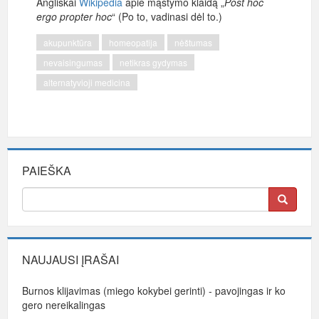
Angliškai
Wikipedia
apie mąstymo klaidą „
Post hoc
ergo propter hoc
“ (Po to, vadinasi dėl to.)
akupunktūra
homeopatija
nėštumas
nevaisingumas
netikras gydymas
alternatyvioji medicina
PAIEŠKA
NAUJAUSI ĮRAŠAI
Burnos klijavimas (miego kokybei gerinti) - pavojingas ir ko
gero nereikalingas