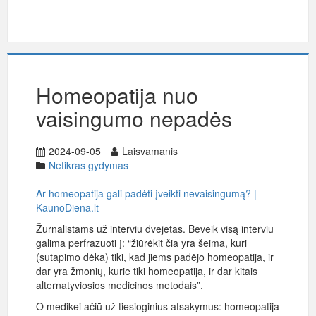
Homeopatija nuo
vaisingumo nepadės
2024-09-05
Laisvamanis
Netikras gydymas
Ar homeopatija gali padėti įveikti nevaisingumą? |
KaunoDiena.lt
Žurnalistams už interviu dvejetas. Beveik visą interviu
galima perfrazuoti į: “žiūrėkit čia yra šeima, kuri
(sutapimo dėka) tiki, kad jiems padėjo homeopatija, ir
dar yra žmonių, kurie tiki homeopatija, ir dar kitais
alternatyviosios medicinos metodais”.
O medikei ačiū už tiesioginius atsakymus: homeopatija