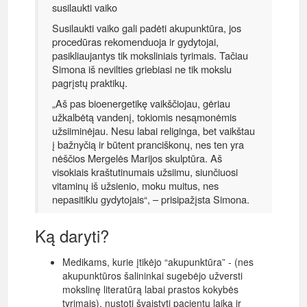
susilaukti vaiko
Susilaukti vaiko gali padėti akupunktūra, jos
procedūras rekomenduoja ir gydytojai,
pasikliaujantys tik moksliniais tyrimais. Tačiau
Simona iš nevilties griebiasi ne tik mokslu
pagrįstų praktikų.
„Aš pas bioenergetikę vaikščiojau, gėriau
užkalbėtą vandenį, tokiomis nesąmonėmis
užsiiminėjau. Nesu labai religinga, bet vaikštau
į bažnyčią ir būtent pranciškonų, nes ten yra
nėščios Mergelės Marijos skulptūra. Aš
visokiais kraštutinumais užsiimu, siunčiuosi
vitaminų iš užsienio, moku muitus, nes
nepasitikiu gydytojais“, – prisipažįsta Simona.
Ką daryti?
Medikams, kurie įtikėjo “akupunktūra” - (nes
akupunktūros šalininkai sugebėjo užversti
mokslinę literatūrą labai prastos kokybės
tyrimais), nustoti švaistyti pacientų laiką ir