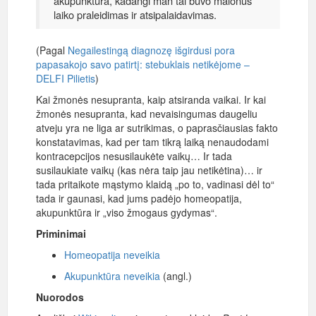
akupunktūra, kadangi man tai buvo malonus
laiko praleidimas ir atsipalaidavimas.
(Pagal
Negailestingą diagnozę išgirdusi pora
papasakojo savo patirtį: stebuklais netikėjome –
DELFI Pilietis
)
Kai žmonės nesupranta, kaip atsiranda vaikai. Ir kai
žmonės nesupranta, kad nevaisingumas daugeliu
atveju yra ne liga ar sutrikimas, o paprasčiausias fakto
konstatavimas, kad per tam tikrą laiką nenaudodami
kontracepcijos nesusilaukėte vaikų… Ir tada
susilaukiate vaikų (kas nėra taip jau netikėtina)… ir
tada pritaikote mąstymo klaidą „po to, vadinasi dėl to“
tada ir gaunasi, kad jums padėjo homeopatija,
akupunktūra ir „viso žmogaus gydymas“.
Priminimai
Homeopatija neveikia
Akupunktūra neveikia
(angl.)
Nuorodos