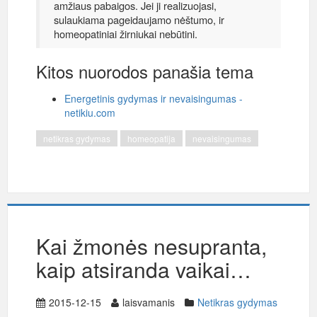
amžiaus pabaigos. Jei ji realizuojasi,
sulaukiama pageidaujamo nėštumo, ir
homeopatiniai žirniukai nebūtini.
Kitos nuorodos panašia tema
Energetinis gydymas ir nevaisingumas -
netikiu.com
netikras gydymas
homeopatija
nevaisingumas
Kai žmonės nesupranta,
kaip atsiranda vaikai…
2015-12-15
laisvamanis
Netikras gydymas