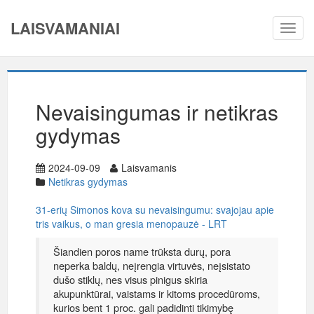
LAISVAMANIAI
Toggl
navig
Nevaisingumas ir netikras
gydymas
2024-09-09
Laisvamanis
Netikras gydymas
31-erių Simonos kova su nevaisingumu: svajojau apie
tris vaikus, o man gresia menopauzė - LRT
Šiandien poros name trūksta durų, pora
neperka baldų, neįrengia virtuvės, neįsistato
dušo stiklų, nes visus pinigus skiria
akupunktūrai, vaistams ir kitoms procedūroms,
kurios bent 1 proc. gali padidinti tikimybę