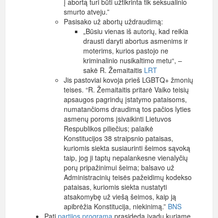
į abortą turi būti užtikrinta tik seksualinio
smurto atveju.”
Pasisako už abortų uždraudimą:
„Būsiu vienas iš autorių, kad reikia
drausti daryti abortus asmenims ir
moterims, kurios pastojo ne
kriminalinio nusikaltimo metu“, –
sakė R. Žemaitaitis
LRT
Jis pastoviai kovoja prieš LGBTQ+ žmonių
teises. “R. Žemaitaitis pritarė Vaiko teisių
apsaugos pagrindų įstatymo pataisoms,
numatančioms draudimą tos pačios lyties
asmenų poroms įsivaikinti Lietuvos
Respublikos piliečius; palaikė
Konstitucijos 38 straipsnio pataisas,
kuriomis siekta susiaurinti šeimos sąvoką
taip, jog ji taptų nepalankesne vienalyčių
porų pripažinimui šeima; balsavo už
Administracinių teisės pažeidimų kodekso
pataisas, kuriomis siekta nustatyti
atsakomybę už viešą šeimos, kaip ją
apibrėžia Konstitucija, niekinimą.”
BNS
Pati
partijos programa
prasideda įvadu kuriame