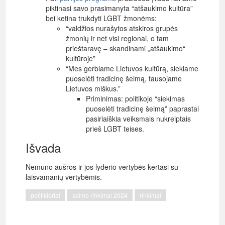
piktinasi savo prasimanyta “atšaukimo kultūra”
bei ketina trukdyti LGBT žmonėms:
“valdžios nurašytos atskiros grupės
žmonių ir net visi regionai, o tam
prieštaravę – skandinami „atšaukimo“
kultūroje”
“Mes gerbiame Lietuvos kultūrą, siekiame
puoselėti tradicinę šeimą, tausojame
Lietuvos miškus.”
Priminimas: politikoje “siekimas
puoselėti tradicinę šeimą” paprastai
pasiriaiškia veiksmais nukreiptais
prieš LGBT teises.
Išvada
Nemuno aušros ir jos lyderio vertybės kertasi su
laisvamanių vertybėmis.
politikieriai
seimo rinkimai 2024
rinkimai