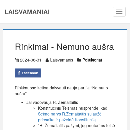
LAISVAMANIAI
Toggl
navig
Rinkimai - Nemuno aušra
2024-08-31
Laisvamanis
Politikieriai
Facebook
Rinkimuose ketina dalyvauti nauja partija “Nemuno
aušra”
Jai vadovauja R. Žemaitaitis
Konstitucinis Teismas nusprendė, kad
Seimo narys R.Žemaitaitis sulaužė
priesaiką ir pažeidė Konstituciją
“R. Žemaitaitis pažymi, jog moterims teisė