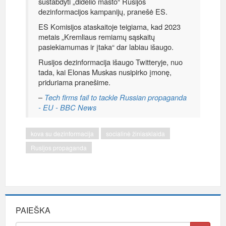
sustabdyti „didelio masto“ Rusijos
dezinformacijos kampanijų, pranešė ES.
ES Komisijos ataskaitoje teigiama, kad 2023
metais „Kremliaus remiamų sąskaitų
pasiekiamumas ir įtaka“ dar labiau išaugo.
Rusijos dezinformacija išaugo Twitteryje, nuo
tada, kai Elonas Muskas nusipirko įmonę,
priduriama pranešime.
–
Tech firms fail to tackle Russian propaganda
- EU - BBC News
kova su dezinformacija
socialinė žiniasklaida
Rusijos propaganda
PAIEŠKA