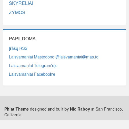
SKYRELIAI
ŽYMOS
PAPILDOMA
Įrašų RSS
Laisvamaniai Mastodone @laisvamaniai@mas.to
Laisvamaniai Telegram'oje
Laisvamaniai Facebook'e
Phlat Theme
designed and built by
Nic Raboy
in San Francisco,
California.