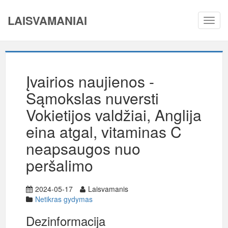
LAISVAMANIAI
Toggl
navig
Įvairios naujienos -
Sąmokslas nuversti
Vokietijos valdžiai, Anglija
eina atgal, vitaminas C
neapsaugos nuo
peršalimo
2024-05-17
Laisvamanis
Netikras gydymas
Dezinformacija