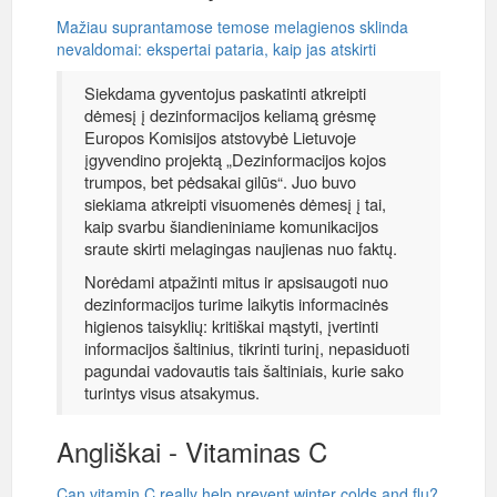
Mažiau suprantamose temose melagienos sklinda
nevaldomai: ekspertai pataria, kaip jas atskirti
Siekdama gyventojus paskatinti atkreipti
dėmesį į dezinformacijos keliamą grėsmę
Europos Komisijos atstovybė Lietuvoje
įgyvendino projektą „Dezinformacijos kojos
trumpos, bet pėdsakai gilūs“. Juo buvo
siekiama atkreipti visuomenės dėmesį į tai,
kaip svarbu šiandieniniame komunikacijos
sraute skirti melagingas naujienas nuo faktų.
Norėdami atpažinti mitus ir apsisaugoti nuo
dezinformacijos turime laikytis informacinės
higienos taisyklių: kritiškai mąstyti, įvertinti
informacijos šaltinius, tikrinti turinį, nepasiduoti
pagundai vadovautis tais šaltiniais, kurie sako
turintys visus atsakymus.
Angliškai - Vitaminas C
Can vitamin C really help prevent winter colds and flu?