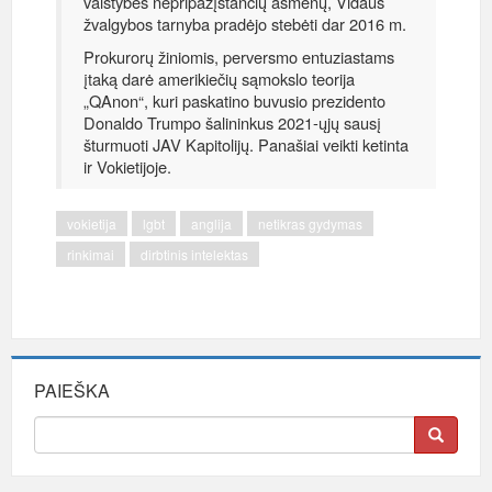
valstybės nepripažįstančių asmenų, Vidaus
žvalgybos tarnyba pradėjo stebėti dar 2016 m.
Prokurorų žiniomis, perversmo entuziastams
įtaką darė amerikiečių sąmokslo teorija
„QAnon“, kuri paskatino buvusio prezidento
Donaldo Trumpo šalininkus 2021-ųjų sausį
šturmuoti JAV Kapitolijų. Panašiai veikti ketinta
ir Vokietijoje.
vokietija
lgbt
anglija
netikras gydymas
rinkimai
dirbtinis intelektas
PAIEŠKA