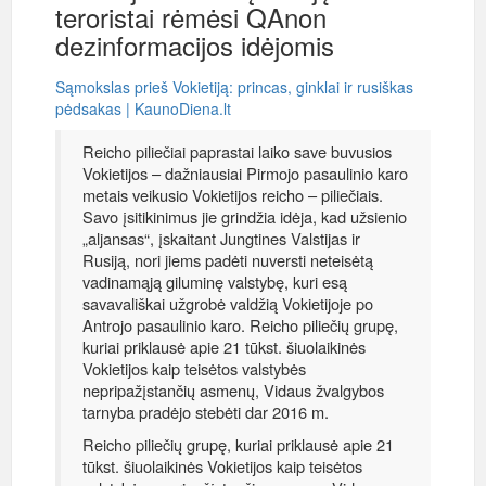
teroristai rėmėsi QAnon
dezinformacijos idėjomis
Sąmokslas prieš Vokietiją: princas, ginklai ir rusiškas
pėdsakas | KaunoDiena.lt
Reicho piliečiai paprastai laiko save buvusios
Vokietijos – dažniausiai Pirmojo pasaulinio karo
metais veikusio Vokietijos reicho – piliečiais.
Savo įsitikinimus jie grindžia idėja, kad užsienio
„aljansas“, įskaitant Jungtines Valstijas ir
Rusiją, nori jiems padėti nuversti neteisėtą
vadinamąją giluminę valstybę, kuri esą
savavališkai užgrobė valdžią Vokietijoje po
Antrojo pasaulinio karo. Reicho piliečių grupę,
kuriai priklausė apie 21 tūkst. šiuolaikinės
Vokietijos kaip teisėtos valstybės
nepripažįstančių asmenų, Vidaus žvalgybos
tarnyba pradėjo stebėti dar 2016 m.
Reicho piliečių grupę, kuriai priklausė apie 21
tūkst. šiuolaikinės Vokietijos kaip teisėtos