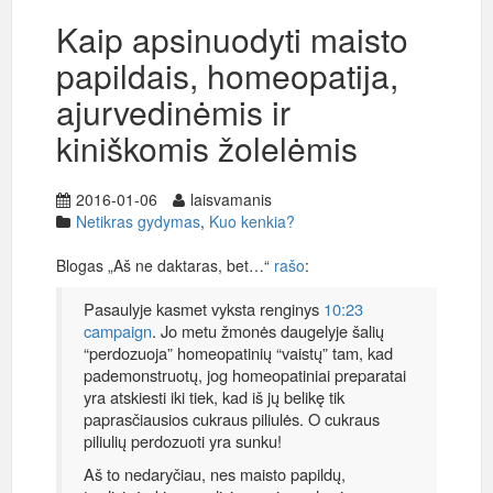
Kaip apsinuodyti maisto
papildais, homeopatija,
ajurvedinėmis ir
kiniškomis žolelėmis
2016-01-06
laisvamanis
Netikras gydymas
,
Kuo kenkia?
Blogas „Aš ne daktaras, bet…“
rašo
:
Pasaulyje kasmet vyksta renginys
10:23
campaign
. Jo metu žmonės daugelyje šalių
“perdozuoja” homeopatinių “vaistų” tam, kad
pademonstruotų, jog homeopatiniai preparatai
yra atskiesti iki tiek, kad iš jų belikę tik
paprasčiausios cukraus piliulės. O cukraus
piliulių perdozuoti yra sunku!
Aš to nedaryčiau, nes maisto papildų,