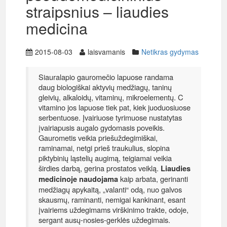
straipsnius – liaudies
medicina
2015-08-03
laisvamanis
Netikras gydymas
Siauralapio gauromečio lapuose randama
daug biologiškai aktyvių medžiagų, taninų
gleivių, alkaloidų, vitaminų, mikroelementų. C
vitamino jos lapuose tiek pat, kiek juoduosiuose
serbentuose. Įvairiuose tyrimuose nustatytas
įvairiapusis augalo gydomasis poveikis.
Gaurometis veikia priešuždegimiškai,
raminamai, netgi prieš traukulius, slopina
piktybinių ląstelių augimą, teigiamai veikia
širdies darbą, gerina prostatos veiklą.
Liaudies
kaip arbata, gerinanti
medicinoje naudojama
medžiagų apykaitą, „valanti“ odą, nuo galvos
skausmų, raminanti, nemigai kankinant, esant
įvairiems uždegimams virškinimo trakte, odoje,
sergant ausų-nosies-gerklės uždegimais.