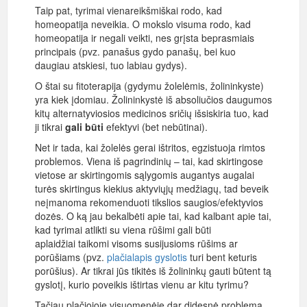
Taip pat, tyrimai vienareikšmiškai rodo, kad
homeopatija neveikia. O mokslo visuma rodo, kad
homeopatija ir negali veikti, nes grįsta beprasmiais
principais (pvz. panašus gydo panašų, bei kuo
daugiau atskiesi, tuo labiau gydys).
O štai su fitoterapija (gydymu žolelėmis, žolininkyste)
yra kiek įdomiau. Žolininkystė iš absoliučios daugumos
kitų alternatyviosios medicinos sričių išsiskiria tuo, kad
ji tikrai
gali būti
efektyvi (bet nebūtinai).
Net ir tada, kai žolelės gerai ištritos, egzistuoja rimtos
problemos. Viena iš pagrindinių – tai, kad skirtingose
vietose ar skirtingomis sąlygomis augantys augalai
turės skirtingus kiekius aktyviųjų medžiagų, tad beveik
neįmanoma rekomenduoti tikslios saugios/efektyvios
dozės. O ką jau bekalbėti apie tai, kad kalbant apie tai,
kad tyrimai atlikti su viena rūšimi gali būti
aplaidžiai taikomi visoms susijusioms rūšims ar
porūšiams (pvz.
plačialapis gyslotis
turi bent keturis
porūšius). Ar tikrai jūs tikitės iš žolininkų gauti būtent tą
gyslotį, kurio poveikis ištirtas vienu ar kitu tyrimu?
Tačiau plačiojoje visuomenėje dar didesnė problema