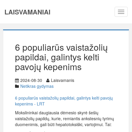
LAISVAMANIAI
Toggl
navig
6 populiarūs vaistažolių
papildai, galintys kelti
pavojų kepenims
2024-08-30
Laisvamanis
Netikras gydymas
6 populiarūs vaistažolių papildai, galintys kelti pavojų
kepenims - LRT
Mokslininkai daugiausia dėmesio skyrė šešių
vaistažolių papildų, kurie, remiantis ankstesnių tyrimų
duomenimis, gali būti hepatotoksiški, vartojimui. Tai: