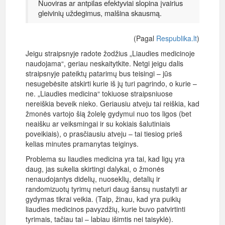
Nuoviras ar antpilas efektyviai slopina įvairius
gleivinių uždegimus, malšina skausmą.
(Pagal
Respublika.lt
)
Jeigu straipsnyje radote žodžius „Liaudies medicinoje
naudojama“, geriau neskaitytkite. Netgi jeigu dalis
straipsnyje pateiktų patarimų bus teisingi – jūs
nesugebėsite atskirti kurie iš jų turi pagrindo, o kurie –
ne. „Liaudies medicina“ tokiuose straipsniuose
nereiškia beveik nieko. Geriausiu atveju tai reiškia, kad
žmonės vartojo šią žolelę gydymui nuo tos ligos (bet
neaišku ar veiksmingai ir su kokiais šalutiniais
poveikiais), o prasčiausiu atveju – tai tiesiog prieš
kelias minutes pramanytas teiginys.
Problema su liaudies medicina yra tai, kad ligų yra
daug, jas sukelia skirtingi dalykai, o žmonės
nenaudojantys didelių, nuoseklių, detalių ir
randomizuotų tyrimų neturi daug šansų nustatyti ar
gydymas tikrai veikia. (Taip, žinau, kad yra puikių
liaudies medicinos pavyzdžių, kurie buvo patvirtinti
tyrimais, tačiau tai – labiau išimtis nei taisyklė).