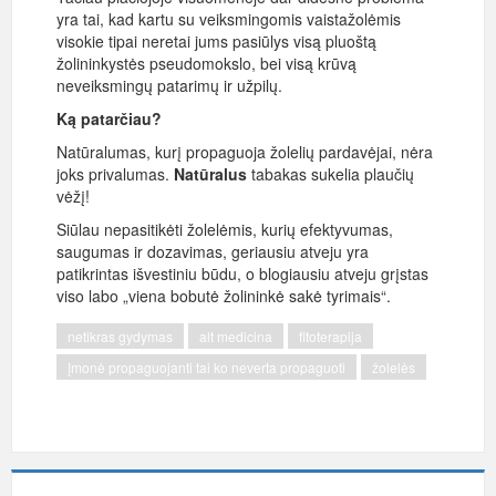
yra tai, kad kartu su veiksmingomis vaistažolėmis
visokie tipai neretai jums pasiūlys visą pluoštą
žolininkystės pseudomokslo, bei visą krūvą
neveiksmingų patarimų ir užpilų.
Ką patarčiau?
Natūralumas, kurį propaguoja žolelių pardavėjai, nėra
joks privalumas.
Natūralus
tabakas sukelia plaučių
vėžį!
Siūlau nepasitikėti žolelėmis, kurių efektyvumas,
saugumas ir dozavimas, geriausiu atveju yra
patikrintas išvestiniu būdu, o blogiausiu atveju grįstas
viso labo „viena bobutė žolininkė sakė tyrimais“.
netikras gydymas
alt medicina
fitoterapija
įmonė propaguojanti tai ko neverta propaguoti
žolelės