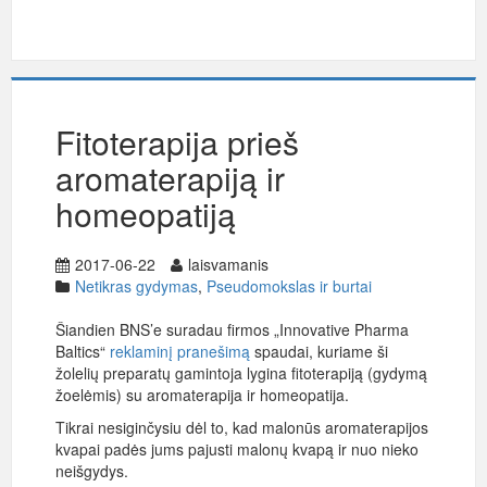
Fitoterapija prieš
aromaterapiją ir
homeopatiją
2017-06-22
laisvamanis
Netikras gydymas
,
Pseudomokslas ir burtai
Šiandien BNS’e suradau firmos „Innovative Pharma
Baltics“
reklaminį pranešimą
spaudai, kuriame ši
žolelių preparatų gamintoja lygina fitoterapiją (gydymą
žoelėmis) su aromaterapija ir homeopatija.
Tikrai nesiginčysiu dėl to, kad malonūs aromaterapijos
kvapai padės jums pajusti malonų kvapą ir nuo nieko
neišgydys.