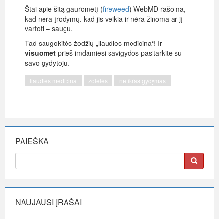
Štai apie šitą gaurometį (
fireweed
) WebMD rašoma,
kad nėra įrodymų, kad jis veikia ir nėra žinoma ar jį
vartoti – saugu.
Tad saugokitės žodžių „liaudies medicina“! Ir
visuomet
prieš imdamiesi savigydos pasitarkite su
savo gydytoju.
liaudies medicina
žolelės
netikras gydymas
PAIEŠKA
NAUJAUSI ĮRAŠAI