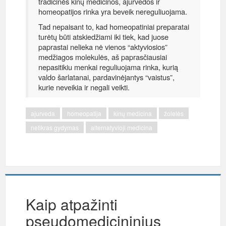
tradicinės kinų medicinos, ajurvedos ir
homeopatijos rinka yra beveik nereguliuojama.
Tad nepaisant to, kad homeopatiniai preparatai
turėtų būti atskiedžiami iki tiek, kad juose
paprastai nelieka nė vienos “aktyviosios”
medžiagos molekulės, aš paprasčiausiai
nepasitikiu menkai reguliuojama rinka, kurią
valdo šarlatanai, pardavinėjantys “vaistus”,
kurie neveikia ir negali veikti.
ajurveda
homeopatija
kinų medicina
žolelės
netikras gydymas
alternatyvioji medicina
Kaip atpažinti
pseudomedicininius