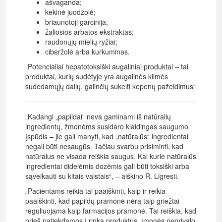
ašvaganda;
kekinė juodžolė;
briaunotoji garcinija;
žaliosios arbatos ekstraktas;
raudonųjų mielių ryžiai;
ciberžolė arba kurkuminas.
„Potencialiai hepatotoksiški augaliniai produktai – tai
produktai, kurių sudėtyje yra augalinės kilmės
sudedamųjų dalių, galinčių sukelti kepenų pažeidimus“
„Kadangi „papildai“ neva gaminami iš natūralių
ingredientų, žmonėms susidaro klaidingas saugumo
įspūdis – jie gali manyti, kad „natūralūs“ ingredientai
negali būti nesaugūs. Tačiau svarbu prisiminti, kad
natūralus ne visada reiškia saugus. Kai kurie natūralūs
ingredientai didelėmis dozėmis gali būti toksiški arba
sąveikauti su kitais vaistais“, – aiškino R. Ligresti.
„Pacientams reikia tai paaiškinti, kaip ir reikia
paaiškinti, kad papildų pramonė nėra taip griežtai
reguliuojama kaip farmacijos pramonė. Tai reiškia, kad
prieš patiekdamos į rinką produktus, įmonės neprivalo