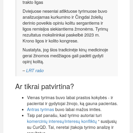
trakto ligas
Dviejuose neseniai atliktuose tyrimuose buvo
analizuojamas kurkumino ir Čingdai žolelių
derinio poveikis opiniu kolitu sergantiems ir
ligos remisijos siekiantiems žmonėms. Tyrimų
rezultatus mokslininkai paskelbė 2023 m.
Krono ligos ir kolito kongrese.
Nustatyta, jog šios tradicinėje kinų medicinoje
gerai žinomos medžiagos gali padėti gydyti
opinį kolitą.
–
LRT rašo
Ar tikrai patvirtina?
Vienas tyrimas buvo labai prastos kokybės - ir
pacientai ir gydytojai žinojo, ką gauna pacientas.
Antras tyrimas
buvo labai mažos imties.
Taip pat panašu, kad tyrimo autoriai turi
komercinių interesų/interesų konfliktų
“ susijusių
su CurQD. Tai, neretai įtakoja tyrimo analizę ir