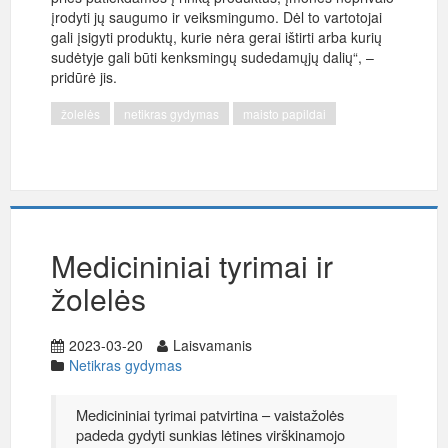
įrodyti jų saugumo ir veiksmingumo. Dėl to vartotojai
gali įsigyti produktų, kurie nėra gerai ištirti arba kurių
sudėtyje gali būti kenksmingų sudedamųjų dalių“, –
pridūrė jis.
žolelės
netikras gydymas
maisto papildai
Medicininiai tyrimai ir
žolelės
2023-03-20
Laisvamanis
Netikras gydymas
Medicininiai tyrimai patvirtina – vaistažolės
padeda gydyti sunkias lėtines virškinamojo