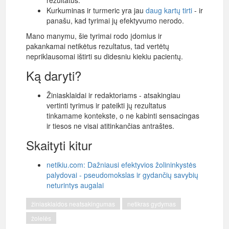
rezultatus.
Kurkuminas ir turmeric yra jau
daug kartų tirti
- ir
panašu, kad tyrimai jų efektyvumo nerodo.
Mano manymu, šie tyrimai rodo įdomius ir
pakankamai netikėtus rezultatus, tad vertėtų
nepriklausomai ištirti su didesniu kiekiu pacientų.
Ką daryti?
Žiniasklaidai ir redaktoriams - atsakingiau
vertinti tyrimus ir pateikti jų rezultatus
tinkamame kontekste, o ne kabinti sensacingas
ir tiesos ne visai atitinkančias antraštes.
Skaityti kitur
netikiu.com: Dažniausi efektyvios žolininkystės
palydovai - pseudomokslas ir gydančių savybių
neturintys augalai
žiniasklaidos neatsakingumas
netikras gydymas
žolelės