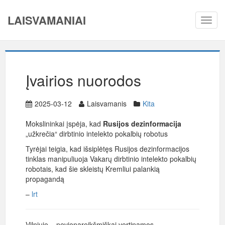
LAISVAMANIAI
Toggl
navig
Įvairios nuorodos
2025-03-12
Laisvamanis
Kita
Mokslininkai įspėja, kad
Rusijos dezinformacija
„užkrečia“ dirbtinio intelekto pokalbių robotus
Tyrėjai teigia, kad išsiplėtęs Rusijos dezinformacijos
tinklas manipuliuoja Vakarų dirbtinio intelekto pokalbių
robotais, kad šie skleistų Kremliui palankią
propagandą
–
lrt
Vilniuje – nevienareikšmiškai vertinamos