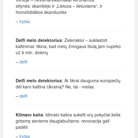
eitynės: skambėjo ir „Lietuva – lietuviams“, ir
homofobiškos skanduotės
–
lrytas
Delfi melo detektorius
: Zelenskiui – suklastoti
kaltinimai: tikina, kad metų žmogaus titulą jam nupirko
už 4 mln. dolerių
–
delfi
Delfi melo detektorius
: Ar tikrai dauguma europiečių
dėl karo kaltina Ukrainą? Ne, tai - melas.
–
delfi
Klimato kaita
: klimato kaitos sukelti orų pokyčiai kelia
grėsmę seniems daugiabučiams: renovacija gali
padėti
–
lrytas