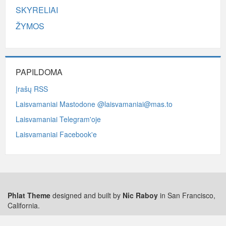
SKYRELIAI
ŽYMOS
PAPILDOMA
Įrašų RSS
Laisvamaniai Mastodone @laisvamaniai@mas.to
Laisvamaniai Telegram'oje
Laisvamaniai Facebook'e
Phlat Theme
designed and built by
Nic Raboy
in San Francisco,
California.