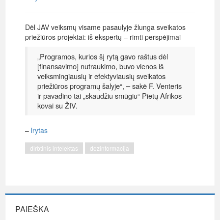
Dėl JAV veiksmų visame pasaulyje žlunga sveikatos
priežiūros projektai: iš ekspertų – rimti perspėjimai
„Programos, kurios šį rytą gavo raštus dėl
[finansavimo] nutraukimo, buvo vienos iš
veiksmingiausių ir efektyviausių sveikatos
priežiūros programų šalyje“, – sakė F. Venteris
ir pavadino tai „skaudžiu smūgiu“ Pietų Afrikos
kovai su ŽIV.
–
lrytas
dirbtinis intelektas
dezinformacija
PAIEŠKA